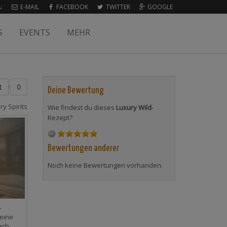
:
E-MAIL
FACEBOOK
TWITTER
GOOGLE
S
EVENTS
MEHR
t
0
Deine Bewertung
ry Spirits
Wie findest du dieses
Luxury Wild
-
Rezept?
Bewertungen anderer
Noch keine Bewertungen vorhanden.
-
eine
ach