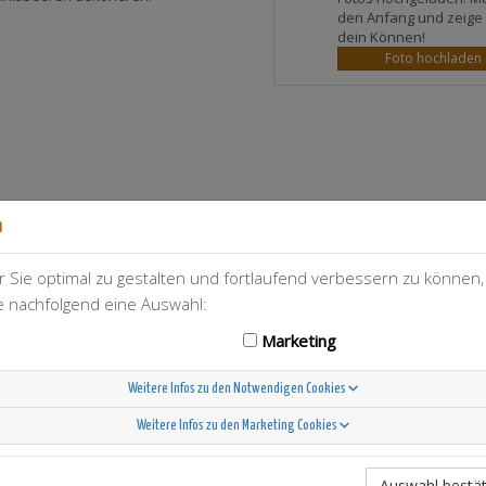
den Anfang und zeige
dein Können!
Foto hochladen
n
 Sie optimal zu gestalten und fortlaufend verbessern zu können
T-Berry
115
ie nachfolgend eine Auswahl:
Marketing
Weitere Infos zu den Notwendigen Cookies
Weitere Infos zu den Marketing Cookies
Scandinavian Sunshine
Auswahl bestät