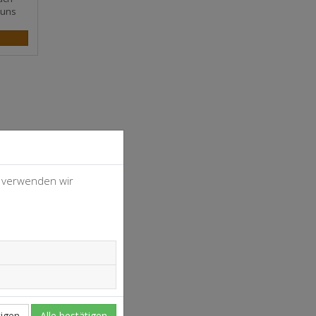
 uns
, verwenden wir
4
37
igen
Alle bestätigen