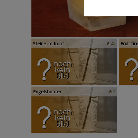
Steine im Kopf
Fruit fir
25
Engelshooter
4