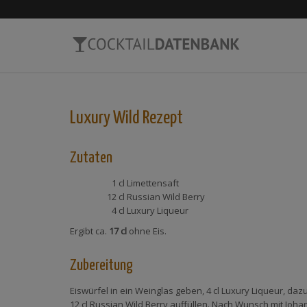
Luxury Wild
Rezept
Zutaten
1 cl
Limettensaft
12 cl
Russian Wild Berry
4 cl
Luxury Liqueur
Ergibt ca.
17 cl
ohne Eis.
Zubereitung
Eiswürfel in ein Weinglas geben, 4 cl Luxury Liqueur, daz
12 cl Russian Wild Berry auffüllen. Nach Wunsch mit Joh