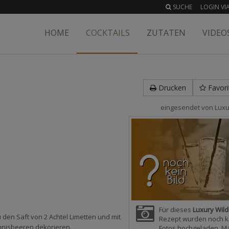
SUCHE
LOGIN VIA
HOME
COCKTAILS
ZUTATEN
VIDEO
Drucken
Favori
eingesendet von
Luxu
Für dieses
Luxury Wild
u den Saft von 2 Achtel Limetten und mit
Rezept wurden noch k
annisbeeren dekorieren.
Fotos hochgeladen. M