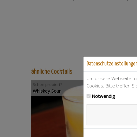
Datenschutzeinstellunge
ähnliche Cocktails
Um unsere Webseite für
Schon probiert?
Cookies. Bitte treffen S
Whiskey Sour
Notwendig