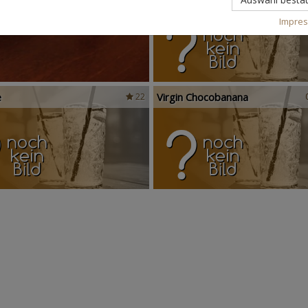
Impre
e
Virgin Chocobanana
22