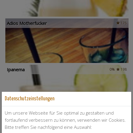
Adios Motherfucker
175
Ipanema
0%
198
Datenschutzeinstellungen
Um unsere Webseite für Sie optimal zu gestalten und
Sex on the beach
448
fortlaufend verbessern zu können, verwenden wir Cookies.
Bitte treffen Sie nachfolgend eine Auswahl: