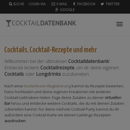
SUCHE
LOGIN VIA:
E-MAIL
FACEBOOK
TWITTER
GOOGLE
Tog
nav
Cocktails, Cocktail-Rezepte und mehr
Willkommen bei der ultimativen
Cocktaildatenbank
!
Entdecke leckere
Cocktailrezepte
, um dir deine eigenen
Cocktails
oder
Longdrinks
zuzubereiten.
Nach einer
kostenlosen Registrierung
kannst du Rezepte bewerten,
Fotos hochladen und deine eigenen Kreationen mit anderen
Cocktail-Liebhabern teilen. Füge deine Zutaten zu deiner
virtuellen
Bar
hinzu und entdecke weitere Cocktails, die du mit deinen Zutaten
zubereiten kannst. Für deine nächste Cocktail-Party kannst du dir
außerdem eine Cocktail-Karte mit deinen Lieblings-Rezepten
ausdrucken
.