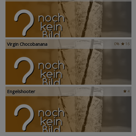
Virgin Chocobanana
0%
16
Engelshooter
4