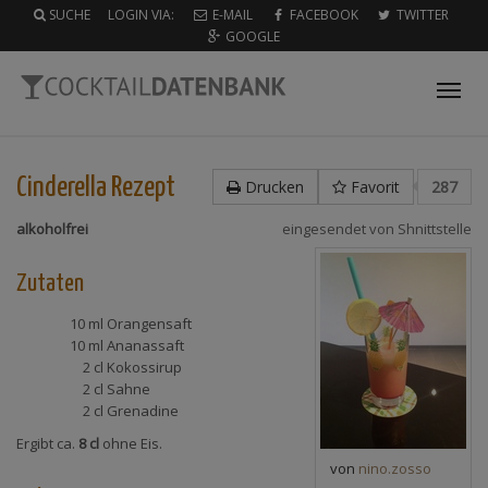
SUCHE
LOGIN VIA:
E-MAIL
FACEBOOK
TWITTER
GOOGLE
Tog
nav
Cinderella
Rezept
Drucken
Favorit
287
alkoholfrei
eingesendet von
Shnittstelle
Zutaten
10 ml
Orangensaft
10 ml
Ananassaft
2 cl
Kokossirup
2 cl
Sahne
2 cl
Grenadine
Ergibt ca.
8 cl
ohne Eis.
von
nino.zosso