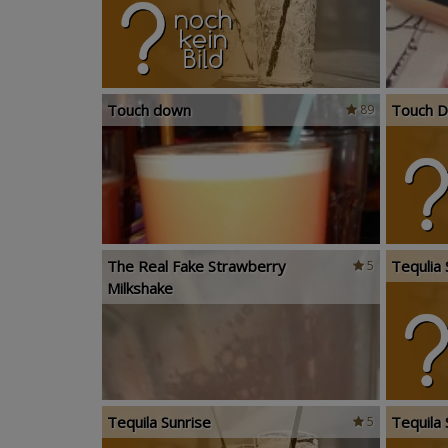
Touch down
Touch 
89
The Real Fake Strawberry
Tequlia 
5
Milkshake
Tequila Sunrise
Tequila 
5