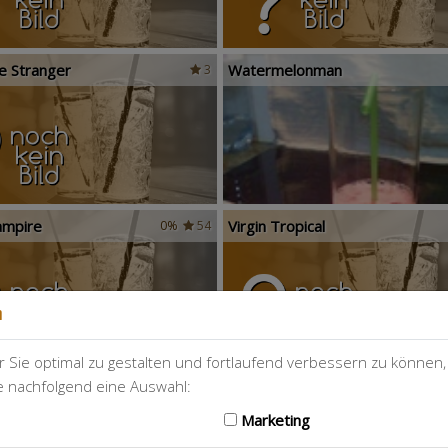
 Stranger
Watermelonman
3
Vampire
Virgin Tropical
0%
54
n
 Sie optimal zu gestalten und fortlaufend verbessern zu können
e
Troublemaker
113
ie nachfolgend eine Auswahl:
Marketing