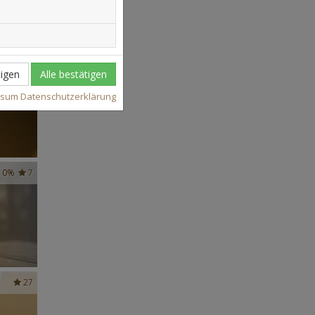
1
igen
Alle bestätigen
ssum
Datenschutzerklärung
0%
7
27