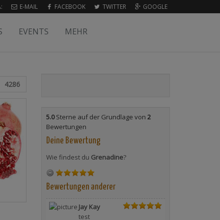
:
E-MAIL
FACEBOOK
TWITTER
GOOGLE
S
EVENTS
MEHR
4286
5.0
Sterne auf der Grundlage von
2
Bewertungen
Deine Bewertung
Wie findest du
Grenadine
?
Bewertungen anderer
Jay Kay
test