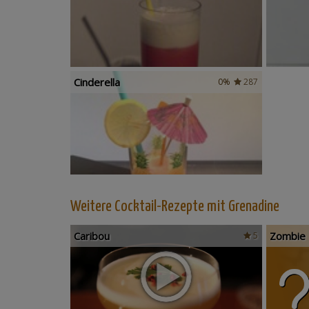
Cinderella
0%
287
Weitere Cocktail-Rezepte mit Grenadine
Caribou
Zombie
5