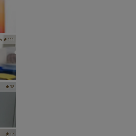
%
111
38
17