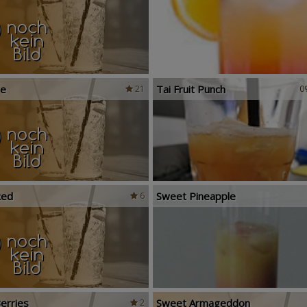
ve
Tai Fruit Punch
21
0
Red
Sweet Pineapple
6
erries
Sweet Armageddon
2