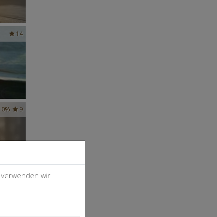
14
0%
9
, verwenden wir
4