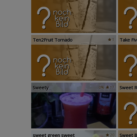
Ten2Fruit Tornado
Take Fi
1
Sweety
Sweet 
0%
17
sweet green sweet
Sweet B
20