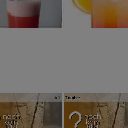
Zombie
5