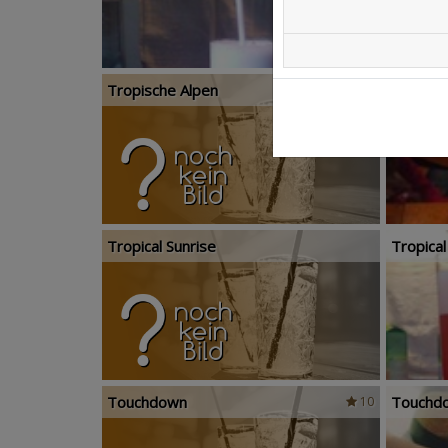
Tropische Alpen
Tropical
0%
6
Tropical Sunrise
Tropica
Touchdown
Touchd
10