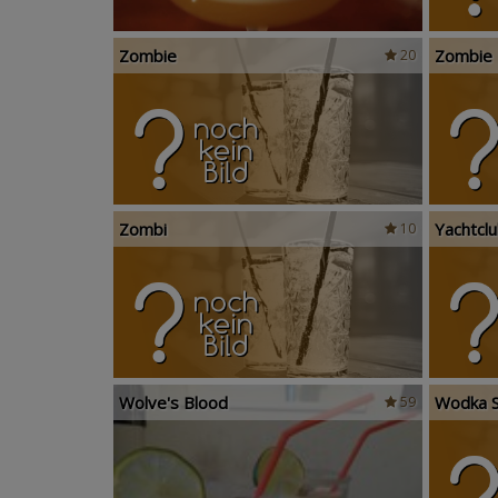
Zombie
Zombie
20
Zombi
Yachtcl
10
Wolve's Blood
Wodka S
59