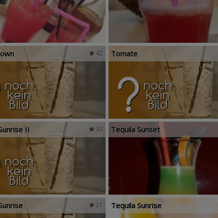
Down
Tomate
42
Sunrise II
Tequila Sunset
30
Sunrise
Tequila Sunrise
21