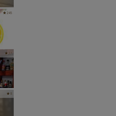
245
27
8