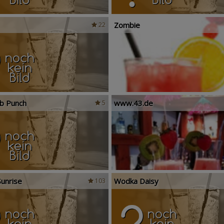
Zombie
22
ub Punch
www.43.de
5
unrise
Wodka Daisy
103