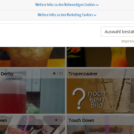
Weitere Infos zu den Notwendigen Cookies
Weitere Infos zu den Marketing Cookies
 Sunshine
Tropical Sunrise
28
Auswahl bestät
Impre
l Derby
Tropenzauber
143
own
Touch Down
53