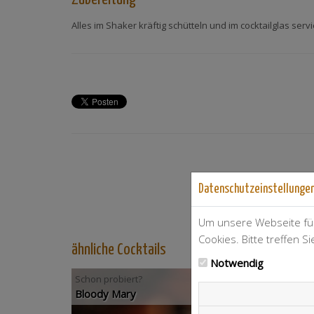
Alles im Shaker kräftig schütteln und im cocktailglas serv
Datenschutzeinstellunge
Um unsere Webseite für
Cookies. Bitte treffen S
ähnliche Cocktails
Notwendig
Schon probiert?
Bloody Mary