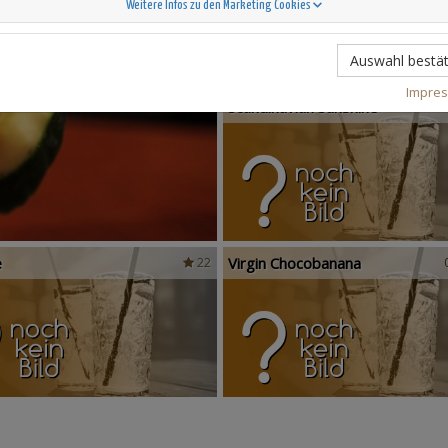
Weitere Infos zu den Marketing Cookies
Auswahl bestät
Impre
Scandinavian Sunshine
e
Virgin Chocobanana
22