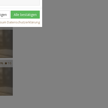
igen
Alle bestätigen
ssum
Datenschutzerklärung
37
0%
16