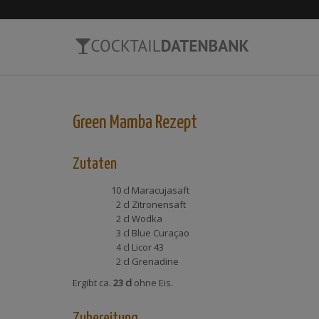
Green Mamba
Rezept
Zutaten
10 cl
Maracujasaft
2 cl
Zitronensaft
2 cl
Wodka
3 cl
Blue Curaçao
4 cl
Licor 43
2 cl
Grenadine
Ergibt ca.
23 cl
ohne Eis.
Zubereitung