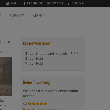
:
E-MAIL
FACEBOOK
TWITTER
GOOGLE
S
EVENTS
MEHR
t
0
Rezept-Variationen
 von
Hubi
von Imauenland (Kassel)
211
von Hubi
von Hubi
Deine Bewertung
Wie findest du dieses
Green Mamba
-
Rezept?
mba
-
eine
ach