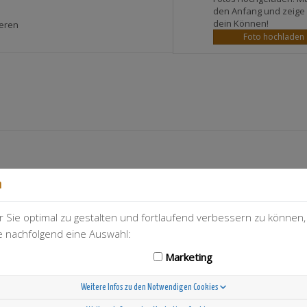
den Anfang und zeige
dein Können!
ieren
Foto hochladen
n
 Sie optimal zu gestalten und fortlaufend verbessern zu können
ie nachfolgend eine Auswahl:
Marketing
T-Berry
78
Weitere Infos zu den Notwendigen Cookies