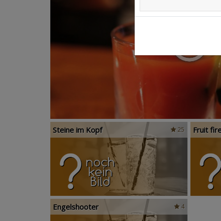
Steine im Kopf
Fruit fir
25
Engelshooter
4