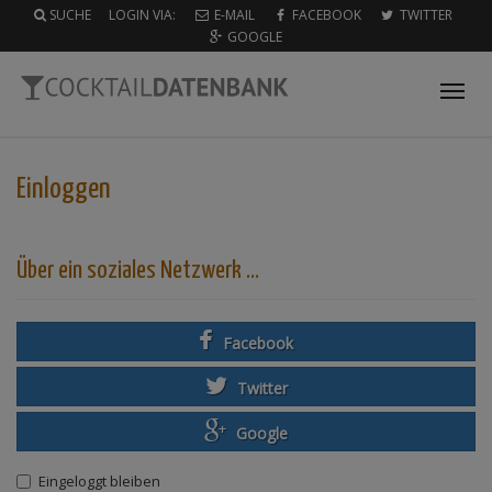
SUCHE
LOGIN VIA:
E-MAIL
FACEBOOK
TWITTER
GOOGLE
Tog
nav
Einloggen
Über ein soziales Netzwerk ...
Facebook
Twitter
Google
Eingeloggt bleiben