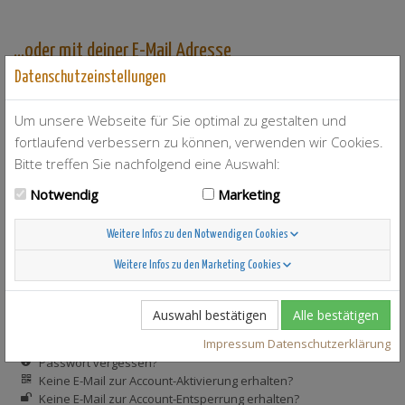
…oder mit deiner E-Mail Adresse
Datenschutzeinstellungen
Neu bei der Cocktaildatenbank? Dann
registriere dich
kostenlos!
Um unsere Webseite für Sie optimal zu gestalten und
E-Mail
fortlaufend verbessern zu können, verwenden wir Cookies.
Bitte treffen Sie nachfolgend eine Auswahl:
Notwendig
Marketing
Passwort
Weitere Infos zu den Notwendigen Cookies
Weitere Infos zu den Marketing Cookies
Eingeloggt bleiben
Auswahl bestätigen
Alle bestätigen
Impressum
Datenschutzerklärung
Registrieren
Passwort vergessen?
Keine E-Mail zur Account-Aktivierung erhalten?
Keine E-Mail zur Account-Entsperrung erhalten?