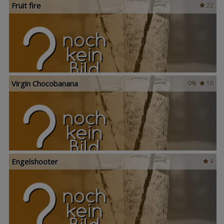
Fruit fire
22
Virgin Chocobanana
0%
16
Engelshooter
4