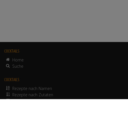
COCKTAILS
Home
Suche
COCKTAILS
Rezepte nach Namen
Rezepte nach Zutaten
alkoholfreie Rezepte
© 2012-2026 Werbepapa GmbH.
Nutzungsbedingungen
•
Impressum