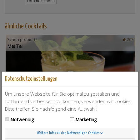
Foto hochladen
ähnliche Cocktails
Schon probiert?
207
Mai Tai
Datenschutzeinstellungen
Um unsere Webseite für Sie optimal zu gestalten und
fortlaufend verbessern zu können, verwenden wir Cookies.
Bitte treffen Sie nachfolgend eine Auswahl:
Notwendig
Marketing
Weitere Infos zu den Notwendigen Cookies
T-Berry
4