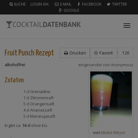
SUCHE
LOGIN VIA:
E-MAIL
FACEBOOK
TWITTER
GOOGLE
Tog
nav
Fruit Punch
Rezept
Drucken
Favorit
126
alkoholfrei
eingesendet von
Anonymous
Zutaten
1 cl
Grenadine
1 cl
Zitronensaft
5 cl
Orangensaft
4 cl
Ananassaft
5 cl
Maracujasaft
Ergibt ca.
16 cl
ohne Eis.
von
Meike Meyer