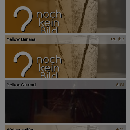
Yellow Banana
0%
8
Yellow Almond
98
Wolgaschiffer
21