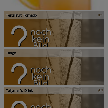
Ten2Fruit Tornado
1
Tango
Tallyman´s Drink
3