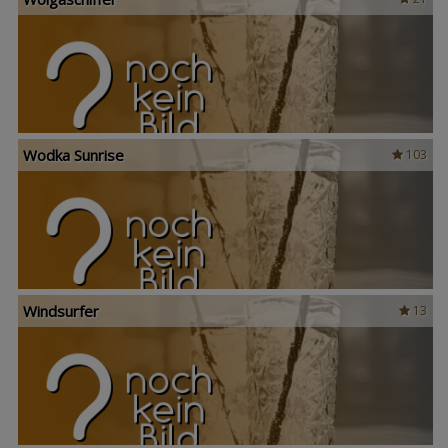
Wodka Sunrise
103
Windsurfer
13