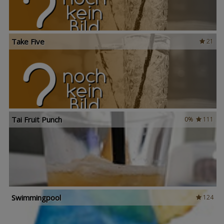
Take Five
21
Tai Fruit Punch
0%
111
Swimmingpool
124