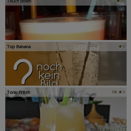
Touch down
89
Top Banana
6
Tonic Fresh
0%
8