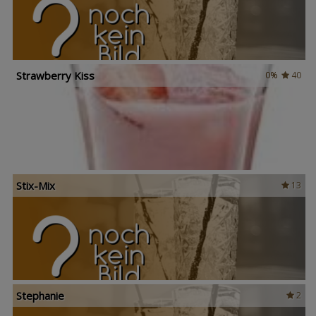
Strawberry Kiss
0%
40
Stix-Mix
13
Stephanie
2