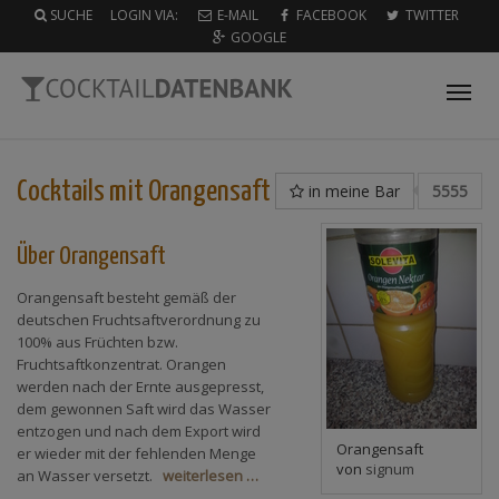
SUCHE
LOGIN VIA:
E-MAIL
FACEBOOK
TWITTER
GOOGLE
Tog
nav
Cocktails mit
Orangensaft
in meine Bar
5555
Über Orangensaft
Orangensaft besteht gemäß der
deutschen Fruchtsaftverordnung zu
100% aus Früchten bzw.
Fruchtsaftkonzentrat. Orangen
werden nach der Ernte ausgepresst,
dem gewonnen Saft wird das Wasser
entzogen und nach dem Export wird
Orangensaft
er wieder mit der fehlenden Menge
von
signum
an Wasser versetzt.
weiterlesen …