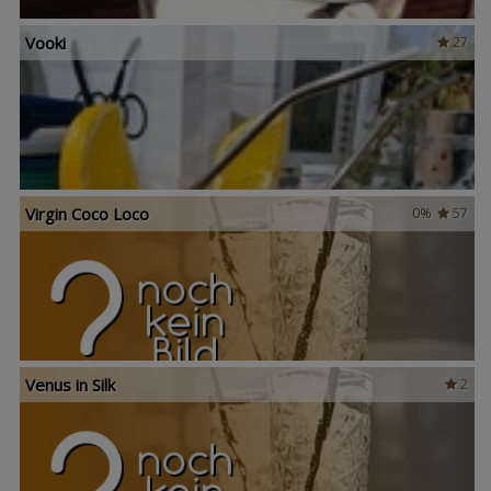
Vooki
27
Virgin Coco Loco
0%
57
Venus in Silk
2