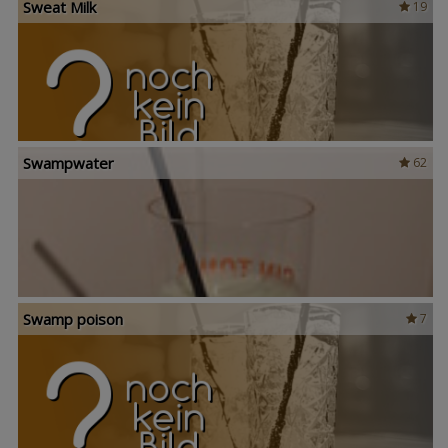
Sweat Milk
19
Swampwater
62
Swamp poison
7