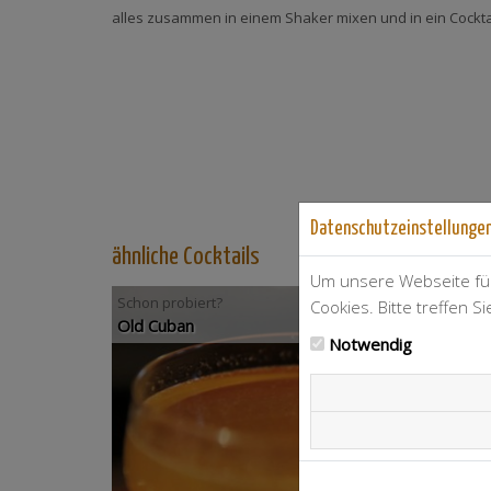
alles zusammen in einem Shaker mixen und in ein Cocktai
Datenschutzeinstellunge
ähnliche Cocktails
Um unsere Webseite für
Schon probiert?
Cookies. Bitte treffen S
Old Cuban
Notwendig