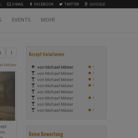
:
E-MAIL
FACEBOOK
TWITTER
GOOGLE
S
EVENTS
MEHR
t
1
Rezept-Variationen
l Milster
von Michael Milster
1
von Michael Milster
1
von Michael Milster
1
von Michael Milster
1
von Michael Milster
von Michael Milster
1
von Michael Milster
von Michael Milster
1
zept
tos
Deine Bewertung
en