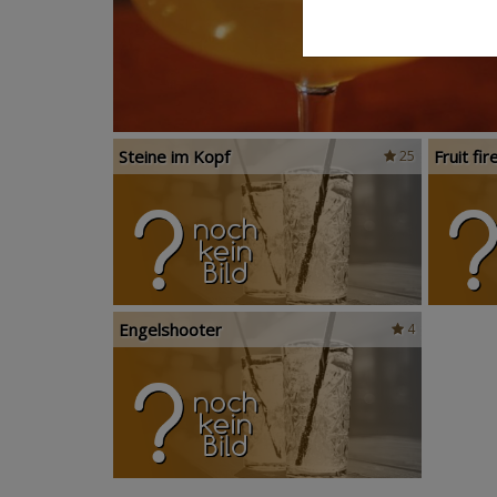
Steine im Kopf
Fruit fir
25
Engelshooter
4