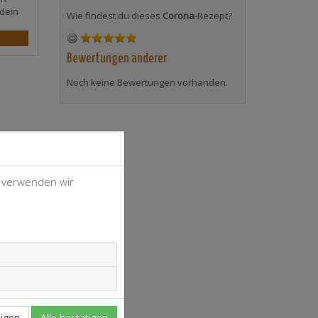
dein
Wie findest du dieses
Corona
-Rezept?
Bewertungen anderer
Noch keine Bewertungen vorhanden.
, verwenden wir
4
37
igen
Alle bestätigen