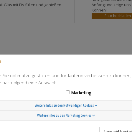
Anfang und zeige uns 
l-Glas mit Eis füllen und genießen
Können!
Foto hochladen
n
 Sie optimal zu gestalten und fortlaufend verbessern zu können
T-Berry
5
ie nachfolgend eine Auswahl:
Marketing
Weitere Infos zu den Notwendigen Cookies
Weitere Infos zu den Marketing Cookies
Scandinavian Sunshine
Auswahl bestät