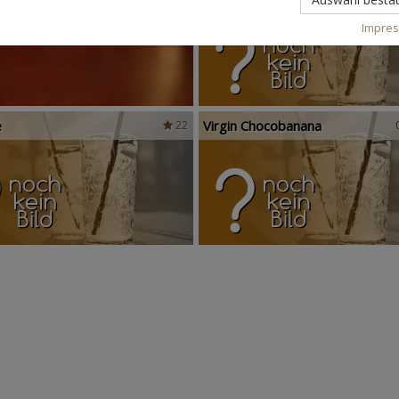
Impre
e
Virgin Chocobanana
22