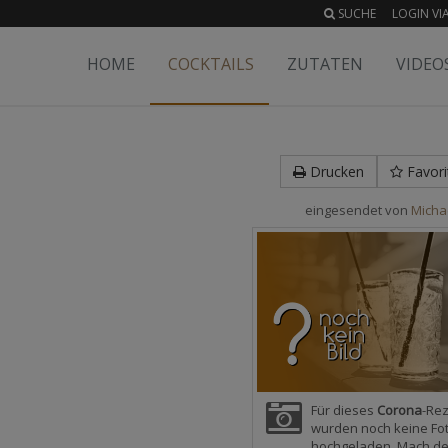
SUCHE
LOGIN VIA
HOME
COCKTAILS
ZUTATEN
VIDEO
Drucken
Favori
eingesendet von
Michae
Für dieses
Corona
-Re
wurden noch keine Fo
hochgeladen. Mach d