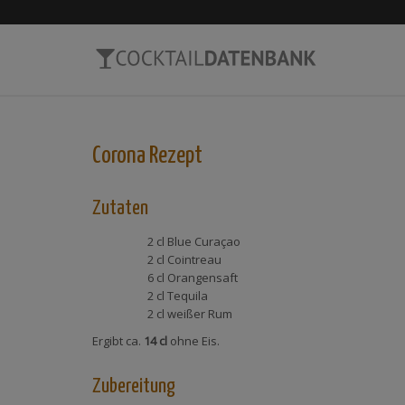
Corona
Rezept
Zutaten
2 cl
Blue Curaçao
2 cl
Cointreau
6 cl
Orangensaft
2 cl
Tequila
2 cl
weißer Rum
Ergibt ca.
14 cl
ohne Eis.
Zubereitung