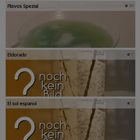
Flisvos Spezial
30
Eldorado
7
El sol espanol
2