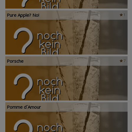
Pure Apple? No!
1
Porsche
7
Pomme d´Amour