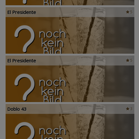
El Presidente
5
El Presidente
5
Doblo 43
3