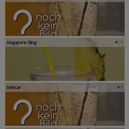
Singapore Sling
20
Sidecar
8