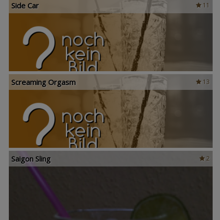
Side Car
11
Screaming Orgasm
13
Saigon Sling
2