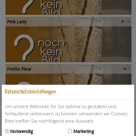
Pink Lady
24
Petite Fleur
6
Datenschutzeinstellungen
Um unsere Webseite für Sie optimal zu gestalten und
fortlaufend verbessern zu können, verwenden wir Cookies.
Pepe
12
Bitte treffen Sie nachfolgend eine Auswahl:
Notwendig
Marketing