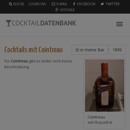
SUCHE
LOGIN VIA:
E-MAIL
FACEBOOK
TWITTER
GOOGLE
Tog
nav
Cocktails mit
Cointreau
in meine Bar
1890
Für
Cointreau
gibt es leider noch keine
Beschreibung.
Cointreau
von
lkquadrat