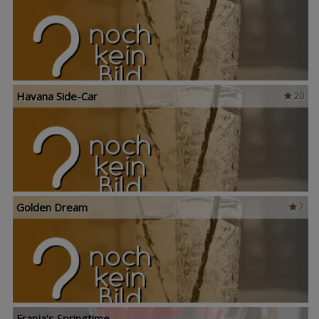
Havana Side-Car
20
Golden Dream
7
Franja's Springtime