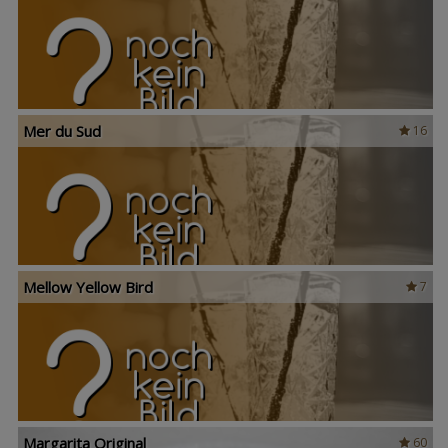
Mer du Sud
16
Mellow Yellow Bird
7
Margarita Original
60