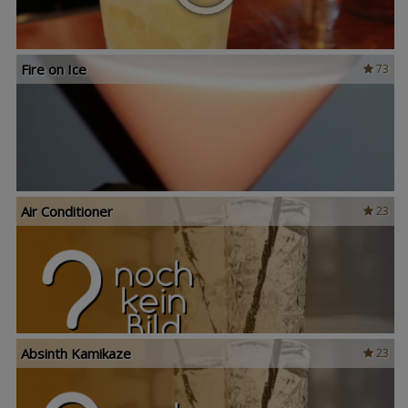
Fire on Ice
73
Air Conditioner
23
Absinth Kamikaze
23