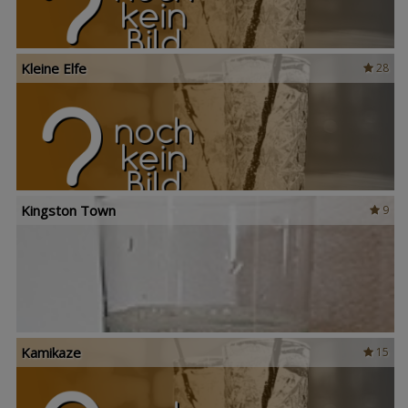
Kleine Elfe
28
Kingston Town
9
Kamikaze
15