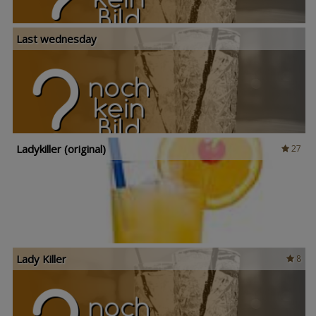
Last wednesday
Ladykiller (original)
27
Lady Killer
8