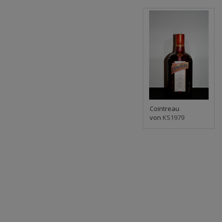
Cointreau
von
KS1979