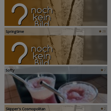
Springtime
28
Softy
2
Skipper's Cosmopolitan
2