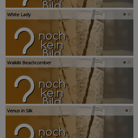
White Lady
40
Waikiki Beachcomber
21
Venus in Silk
2