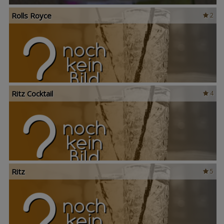
Rolls Royce
2
Ritz Cocktail
4
Ritz
5