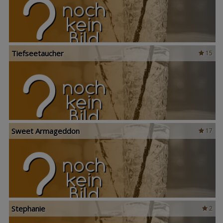
Tiefseetaucher
15
Sweet Armageddon
17
Stephanie
2