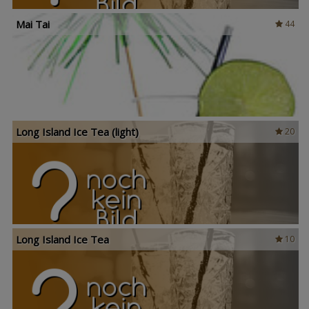
Mai Tai
44
Long Island Ice Tea (light)
20
Long Island Ice Tea
10