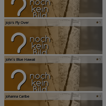
JoJo's Fly Over
5
John´s Blue Hawaii
5
Johanna Caribe
3