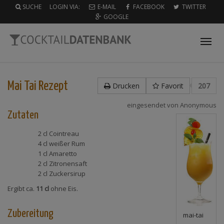
SUCHE
LOGIN VIA:
E-MAIL
FACEBOOK
TWITTER
GOOGLE
Tog
nav
Mai Tai
Rezept
Drucken
Favorit
207
eingesendet von
Anonymous
Zutaten
2 cl
Cointreau
4 cl
weißer Rum
1 cl
Amaretto
2 cl
Zitronensaft
2 cl
Zuckersirup
Ergibt ca.
11 cl
ohne Eis.
Zubereitung
mai-tai