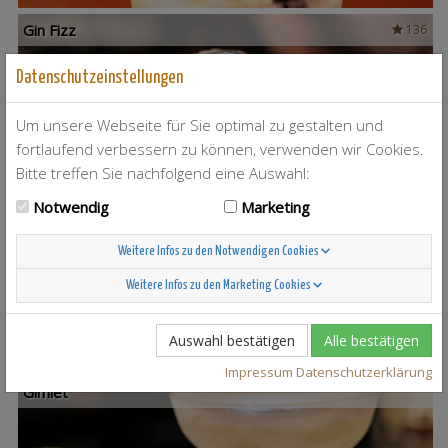
Gin Fizz
136
Datenschutzeinstellungen
Um unsere Webseite für Sie optimal zu gestalten und
fortlaufend verbessern zu können, verwenden wir Cookies.
Bitte treffen Sie nachfolgend eine Auswahl:
Notwendig
Marketing
Hast du dieses
Mai Tai
-Rezept auch zubereitet? Lade
ein Foto hoch und zeige uns deinen Cocktail!
Foto hochladen
Weitere Infos zu den Notwendigen Cookies
Weitere Infos zu den Marketing Cookies
ähnliche Cocktails
Auswahl bestätigen
Alle bestätigen
Schon probiert?
Impressum
Datenschutzerklärung
54
Gimlet