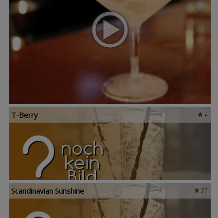
T-Berry
4
Scandinavian Sunshine
37