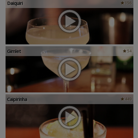
Daiquiri
156
Gimlet
54
Caipirinha
449