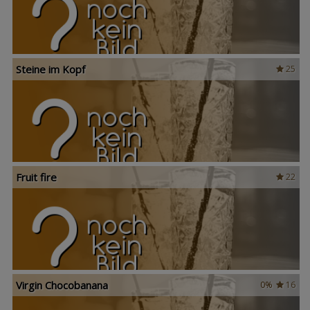
Steine im Kopf
25
Fruit fire
22
Virgin Chocobanana
0%
16