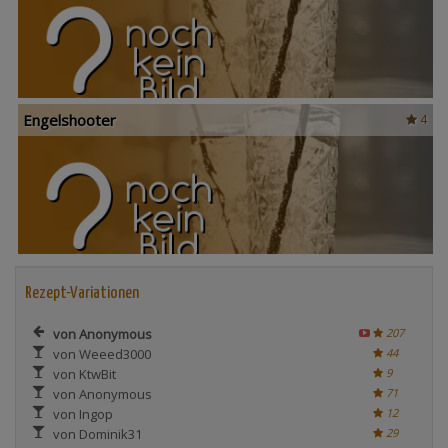
Engelshooter
4
Rezept-Variationen
von Anonymous
207
von Weeed3000
44
von KtwBit
9
von Anonymous
71
von Ingop
12
von Dominik31
29