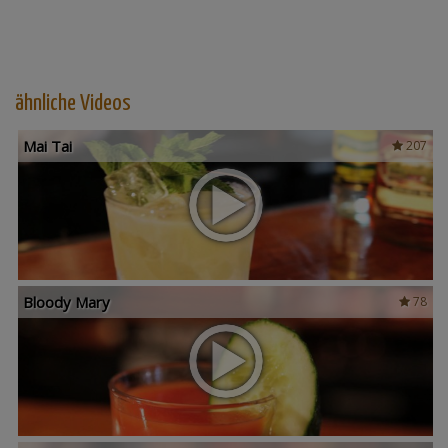
ähnliche Videos
Mai Tai
207
Bloody Mary
78