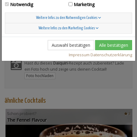
Notwendig
Marketing
Daiquiri
156
Weitere Infos zu den Notwendigen Cookies
Weitere Infos zu den Marketing Cookies
Auswahl bestätigen
Alle bestätigen
Impressum
Datenschutzerklärung
Hast du dieses
Daiquiri
-Rezept auch zubereitet? Lade
ein Foto hoch und zeige uns deinen Cocktail!
Foto hochladen
ähnliche Cocktails
Schon probiert?
3
The Fennel Flavour