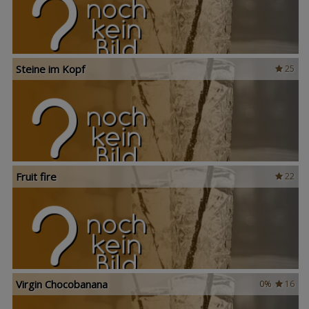
Steine im Kopf
25
Fruit fire
22
Virgin Chocobanana
0%
16