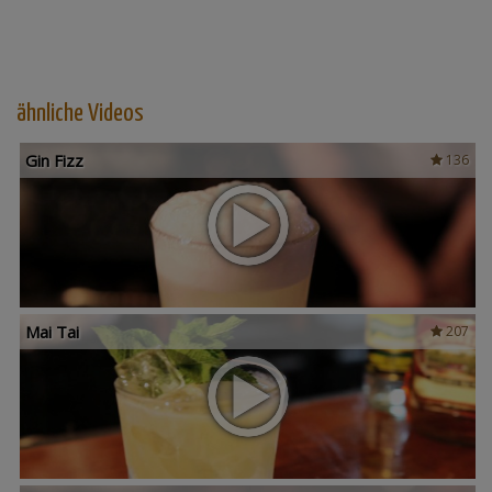
ähnliche Videos
Gin Fizz
136
Mai Tai
207