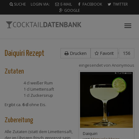
SUCHE
LOGIN VIA:
E-MAIL
FACEBOOK
TWITTER
GOOGLE
Tog
nav
Daiquiri
Rezept
Drucken
Favorit
156
eingesendet von
Anonymous
Zutaten
4 cl
weißer Rum
1 cl
Limettensaft
1 cl
Zuckersirup
Ergibt ca.
6 cl
ohne Eis.
Zubereitung
Alle Zutaten (statt dem Limettensaft,
Daiquiri
der im Übrigen frisch gepresst sein
von
Manuela Meier