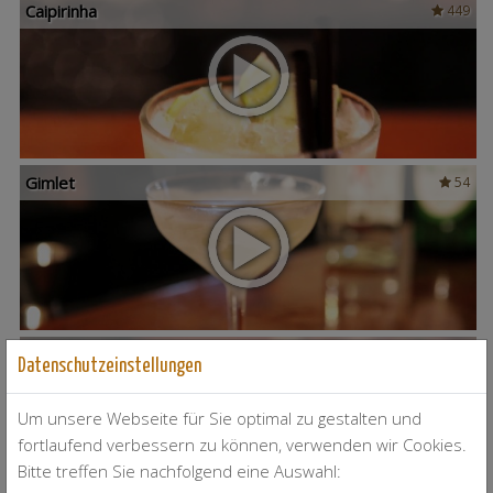
Caipirinha
449
Gimlet
54
Bloody Mary
78
Datenschutzeinstellungen
Um unsere Webseite für Sie optimal zu gestalten und
fortlaufend verbessern zu können, verwenden wir Cookies.
Bitte treffen Sie nachfolgend eine Auswahl: