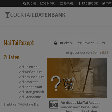
SUCHE
LOGIN VIA:
E-MAIL
FACEBOOK
TWI
Mai Tai
Rezept
Drucken
Favorit
29
eingesendet von
Dominik31
Zutaten
2 cl
Cointreau
2 cl
weißer Rum
2 cl
brauner Rum
2 cl
Amaretto
2 cl
Ananassaft
2 cl
Orangensaft
2 cl
Grenadine
Für dieses
Mai Tai
-Rezept
Ergibt ca.
14 cl
ohne Eis.
wurden noch keine Fotos
hochgeladen. Mach den