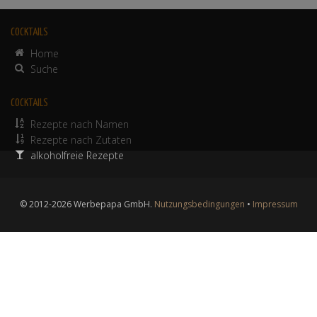
COCKTAILS
Home
Suche
COCKTAILS
Rezepte nach Namen
Rezepte nach Zutaten
alkoholfreie Rezepte
© 2012-2026 Werbepapa GmbH.
Nutzungsbedingungen
•
Impressum