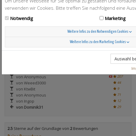
Um unsere Webseite für Sie optimal zu gestalten und fortlauf
verwenden wir Cookies. Bitte treffen Sie nachfolgend eine Aus
Engelshooter
4
Notwendig
Marketing
Weitere Infos zu den Notwendigen Cookies
Weitere Infos zu den Marketing Cookies
Auswahl be
Rezept-Variationen
I
von Anonymous
207
von Weeed3000
44
von KtwBit
9
von Anonymous
71
von Ingop
12
von Dominik31
29
2.5
Sterne auf der Grundlage von
2
Bewertungen