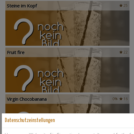
Steine im Kopf
25
Fruit fire
22
Virgin Chocobanana
0%
16
Datenschutzeinstellungen