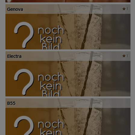
Genova
1
Electra
1
B55