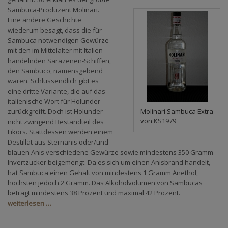
Sambuca-Produzent Molinari.
Eine andere Geschichte
wiederum besagt, dass die für
Sambuca notwendigen Gewürze
mit den im Mittelalter mit Italien
handelnden Sarazenen-Schiffen,
den Sambuco, namensgebend
waren. Schlussendlich gibt es
eine dritte Variante, die auf das
italienische Wort für Holunder
zurückgreift. Doch ist Holunder
Molinari Sambuca Extra
von
KS1979
nicht zwingend Bestandteil des
Likörs. Stattdessen werden einem
Destillat aus Sternanis oder/und
blauen Anis verschiedene Gewürze sowie mindestens 350 Gramm
Invertzucker beigemengt. Da es sich um einen Anisbrand handelt,
hat Sambuca einen Gehalt von mindestens 1 Gramm Anethol,
höchsten jedoch 2 Gramm. Das Alkoholvolumen von Sambucas
beträgt mindestens 38 Prozent und maximal 42 Prozent.
weiterlesen …