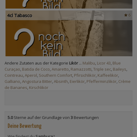
4cl Tabasco
6
Andere Zutaten aus der Kategorie
Likör
...
Malibu
,
Licor 43
,
Blue
Curaçao
,
Batida de Coco
,
Amaretto
,
Ramazzotti
,
Triple sec
,
Baileys
,
Cointreau
,
Aperol
,
Southern Comfort
,
Pfirsichlikör
,
Kaffeelikör
,
Galliano
,
Angostura Bitter
,
Absinth
,
Eierlikör
,
Pfefferminzlikör
,
Crème
de Bananes
,
Kirschlikör
5.0
Sterne auf der Grundlage von
3
Bewertungen
Deine Bewertung
Wie findest du
Sambuca
?