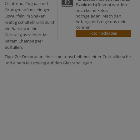
Cointreau, Cognac und
Frankreich)
-Rezept wurden
Orangensaft mit einigen
noch keine Fotos
hochgeladen. Mach den
Eiswürfeln im Shaker
Anfang und zeige uns dein
kräftig schütteln und durch
Können!
ein Barsieb in ein
Foto hochladen
Cocktailglas seihen. Mit
kaltem Champagner
auffüllen.
Tipp: Zur Dekoration eine Limettenscheibemit einer Cocktailkirsche
und einem Mizezweig auf den Glasrand legen