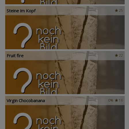
Steine im Kopf
25
Fruit fire
22
Virgin Chocobanana
0%
16