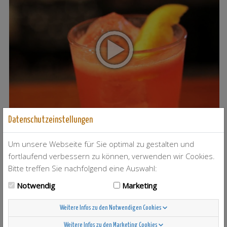
Datenschutzeinstellungen
T-Berry
4
Um unsere Webseite für Sie optimal zu gestalten und
fortlaufend verbessern zu können, verwenden wir Cookies.
Bitte treffen Sie nachfolgend eine Auswahl:
Notwendig
Marketing
Weitere Infos zu den Notwendigen Cookies
Scandinavian Sunshine
37
Weitere Infos zu den Marketing Cookies