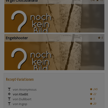
Virgin Chocobanana
0%
16
Engelshooter
4
Rezept-Variationen
von Anonymous
245
von KtwBit
22
von Dullibert
5
von Ingop
20