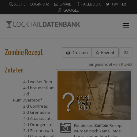
SUCHE
LOGIN VIA:
E-MAIL
FACEBOOK
TWITTER
GOOGLE
Tog
nav
Zombie
Rezept
Drucken
Favorit
22
eingesendet von
KtwBit
Zutaten
4 cl
weißer Rum
4 cl
brauner Rum
2 cl
Rum Overproof
2 cl
Cointreau
2 cl
Grenadine
4 cl
Ananassaft
4 cl
Orangensaft
Für dieses
Zombie
-Rezept
2 cl
Zitronensaft
wurden noch keine Fotos
hochgeladen. Mach den
4 cl
Maracujasaft