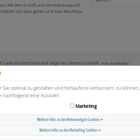
azu. Mit dem O-Saft und dem Maracujasaft
chütteln. Ins Glas geben und zum Abschluss
t? Lade ein Foto hoch und zeige uns deinen Cocktail!
Foto hochladen
n
 Sie optimal zu gestalten und fortlaufend verbessern zu können
ie nachfolgend eine Auswahl:
T-Berry
2
Marketing
Weitere Infos zu den Notwendigen Cookies
Weitere Infos zu den Marketing Cookies