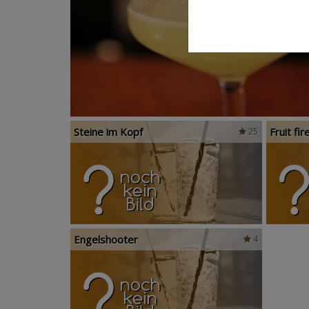
Steine im Kopf
Fruit fir
25
Engelshooter
4