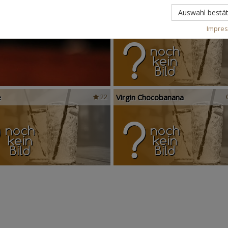
Auswahl bestät
Scandinavian Sunshine
Impre
e
Virgin Chocobanana
22