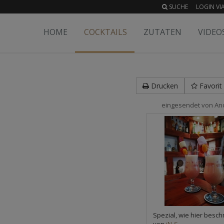
SUCHE
LOGIN VIA
HOME
COCKTAILS
ZUTATEN
VIDEO
Drucken
Favorit
eingesendet von
An
Spezial, wie hier besch
von
iN-S