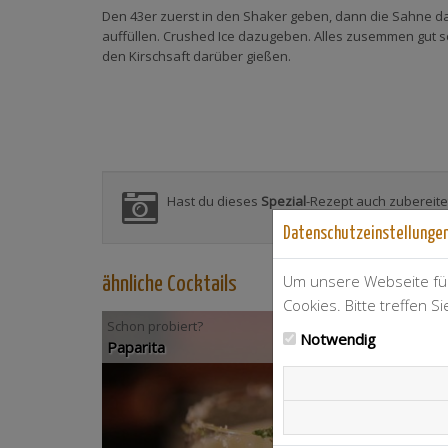
Den 43er zuerst in den Shaker geben, dann die Sahne d
auffüllen. Crushed Ice dazugeben. Alles zusemmen gut s
den Kirschsaft darüber gießen.
Hast du dieses
Spezial
-Rezept auch zubereite
Datenschutzeinstellunge
Um unsere Webseite für
ähnliche Cocktails
Cookies. Bitte treffen S
Schon probiert?
Notwendig
Paparita