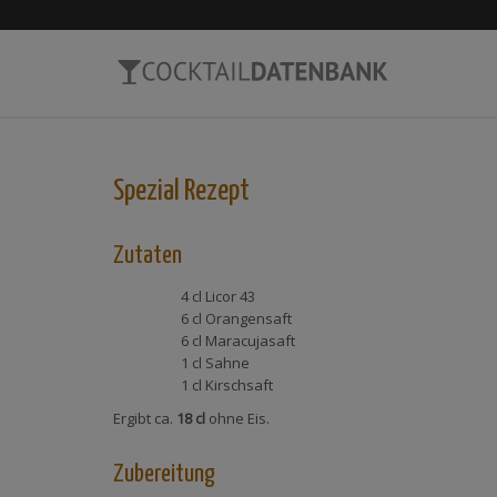
Spezial
Rezept
Zutaten
4 cl
Licor 43
6 cl
Orangensaft
6 cl
Maracujasaft
1 cl
Sahne
1 cl
Kirschsaft
Ergibt ca.
18 cl
ohne Eis.
Zubereitung