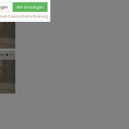
igen
Alle bestätigen
37
ssum
Datenschutzerklärung
0%
16