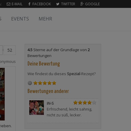
:
E-MAIL
FACEBOOK
TWITTER
GOOGLE
S
EVENTS
MEHR
4.5
Sterne auf der Grundlage von
2
52
Bewertungen
onymous
Deine Bewertung
Wie findest du dieses
Spezial
-Rezept?
Bewertungen anderer
iN-S
Erfrischend, leicht sahnig,
nicht zu süß, lecker.
rieben.