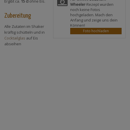
Ergibt ca.
15 cl
ohne Eis.
Wheeler
-Rezept wurden
noch keine Fotos
hochgeladen. Mach den
Zubereitung
Anfang und zeige uns dein
Können!
Alle Zutaten im Shaker
Foto hochladen
kräftig schütteln und in
Cocktailglas
auf Eis
abseihen