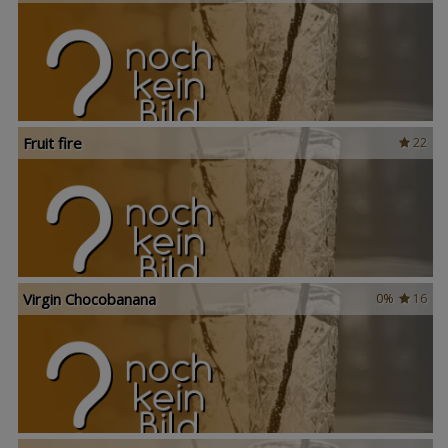
Fruit fire
22
Virgin Chocobanana
0%
16