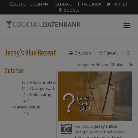
SUCHE
LOGIN VIA:
E-MAIL
FACEBOOK
TWITTER
GOOGLE
Tog
nav
Jessy's Blue
Rezept
Drucken
Favorit
2
eingesendet von
Shakin´ Udo
Zutaten
12 cl
Pfirsichnektar
12 cl
Orangensaft
2 cl
Kokossirup
4 cl
Maracujasirup
4 cl
Für dieses
Jessy's Blue
-
Rezept wurden noch keine
Fotos hochgeladen. Mach