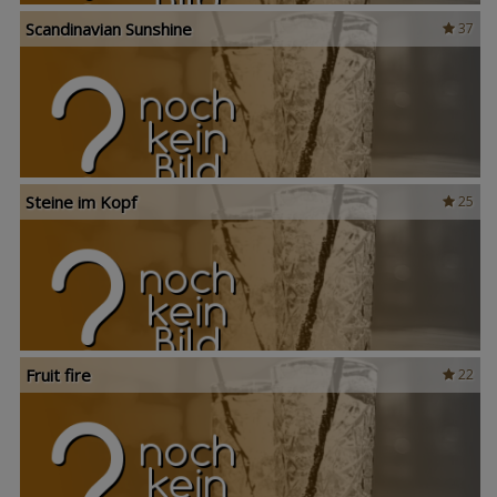
Scandinavian Sunshine
37
Steine im Kopf
25
Fruit fire
22