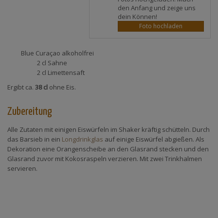
den Anfang und zeige uns
dein Können!
Foto hochladen
Blue Curaçao alkoholfrei
2 cl
Sahne
2 cl
Limettensaft
Ergibt ca.
38 cl
ohne Eis.
Zubereitung
Alle Zutaten mit einigen Eiswürfeln im Shaker kräftig schütteln. Durch
das Barsieb in ein
Longdrinkglas
auf einige Eiswürfel abgießen. Als
Dekoration eine Orangenscheibe an den Glasrand stecken und den
Glasrand zuvor mit Kokosraspeln verzieren. Mit zwei Trinkhalmen
servieren.