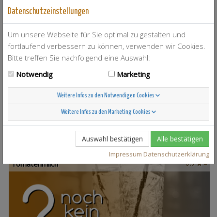
Datenschutzeinstellungen
Drunken Lady
4
Um unsere Webseite für Sie optimal zu gestalten und
fortlaufend verbessern zu können, verwenden wir Cookies.
Bitte treffen Sie nachfolgend eine Auswahl:
Notwendig
Marketing
Funny Fresh
0%
2
Weitere Infos zu den Notwendigen Cookies
Weitere Infos zu den Marketing Cookies
Auswahl bestätigen
Alle bestätigen
Impressum
Datenschutzerklärung
Tomatenmilch
0%
4