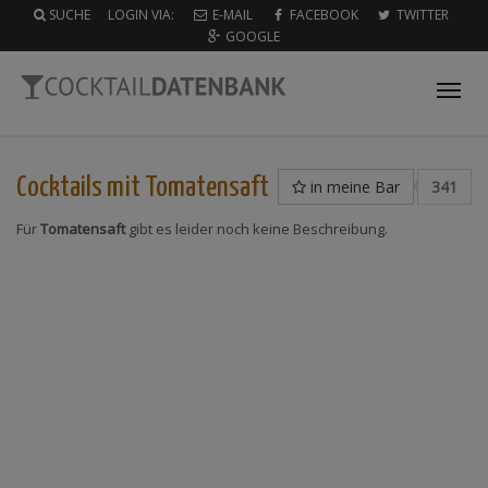
SUCHE
LOGIN VIA:
E-MAIL
FACEBOOK
TWITTER
GOOGLE
Tog
nav
Cocktails mit
Tomatensaft
in meine Bar
341
Für
Tomatensaft
gibt es leider noch keine Beschreibung.