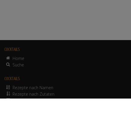
COCKTAILS
Home
Suche
COCKTAILS
Rezepte nach Namen
Rezepte nach Zutaten
alkoholfreie Rezepte
© 2012-2026 Werbepapa GmbH.
Nutzungsbedingungen
•
Impressum