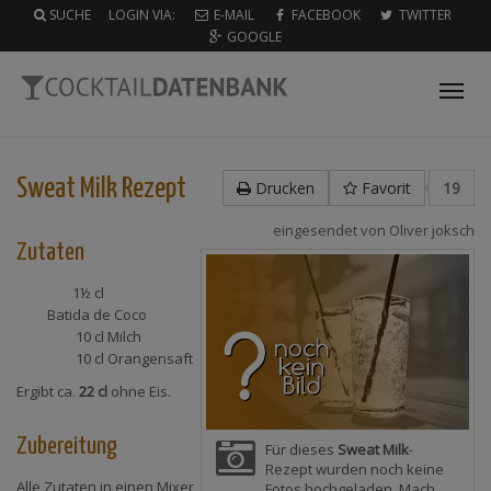
SUCHE
LOGIN VIA:
E-MAIL
FACEBOOK
TWITTER
GOOGLE
Tog
nav
Sweat Milk
Rezept
Drucken
Favorit
19
eingesendet von
Oliver joksch
Zutaten
1½ cl
Batida de Coco
10 cl
Milch
10 cl
Orangensaft
Ergibt ca.
22 cl
ohne Eis.
Zubereitung
Für dieses
Sweat Milk
-
Rezept wurden noch keine
Alle Zutaten in einen Mixer
Fotos hochgeladen. Mach