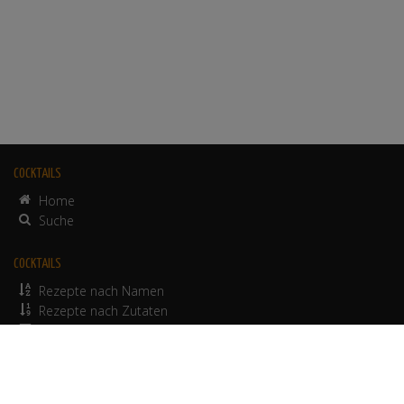
COCKTAILS
Home
Suche
COCKTAILS
Rezepte nach Namen
Rezepte nach Zutaten
alkoholfreie Rezepte
© 2012-2026 Werbepapa GmbH.
Nutzungsbedingungen
•
Impressum