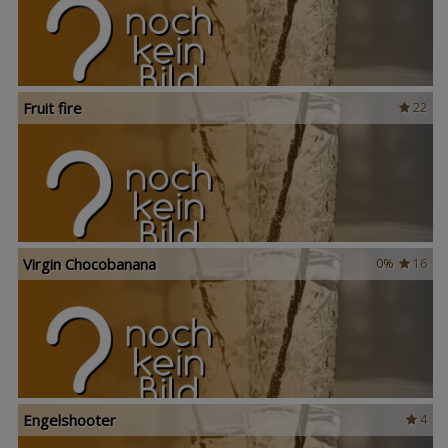
Fruit fire
22
Virgin Chocobanana
0%
16
Engelshooter
4