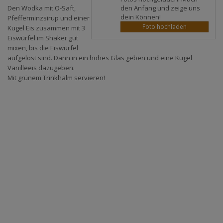
den Anfang und zeige uns
Den Wodka mit O-Saft,
dein Können!
Pfefferminzsirup und einer
Foto hochladen
Kugel Eis zusammen mit 3
Eiswürfel im Shaker gut
mixen, bis die Eiswürfel
aufgelöst sind. Dann in ein hohes Glas geben und eine Kugel
Vanilleeis dazugeben.
Mit grünem Trinkhalm servieren!