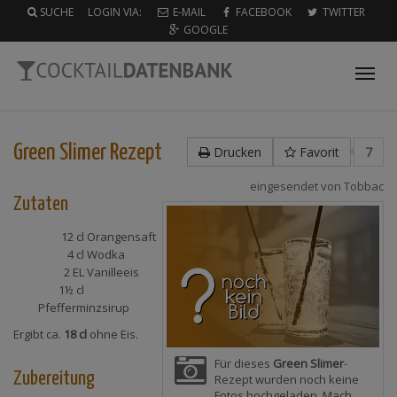
SUCHE
LOGIN VIA:
E-MAIL
FACEBOOK
TWITTER
GOOGLE
Tog
nav
Green Slimer
Rezept
Drucken
Favorit
7
eingesendet von
Tobbac
Zutaten
12 cl
Orangensaft
4 cl
Wodka
2 EL
Vanilleeis
1½ cl
Pfefferminzsirup
Ergibt ca.
18 cl
ohne Eis.
Für dieses
Green Slimer
-
Zubereitung
Rezept wurden noch keine
Fotos hochgeladen. Mach