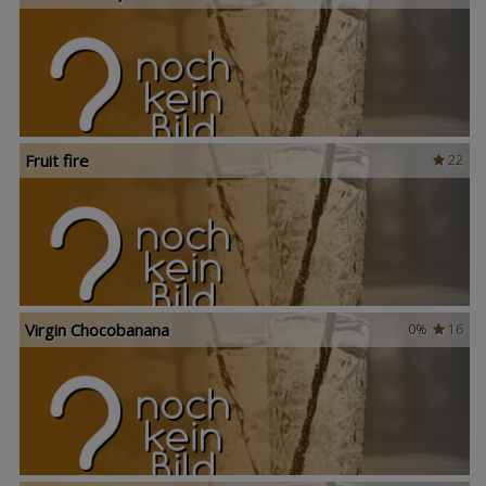
Fruit fire
22
Virgin Chocobanana
0%
16