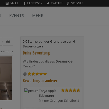
:
E-MAIL
FACEBOOK
TWITTER
GOOGLE
S
EVENTS
MEHR
5.0
Sterne auf der Grundlage von
4
66
Bewertungen
onymous
Deine Bewertung
Wie findest du dieses
Dreamsicle
-
Rezept?
Bewertungen anderer
Tanja Apple
Edelmann
Mit ner Orangen-Scheibe! :)
at