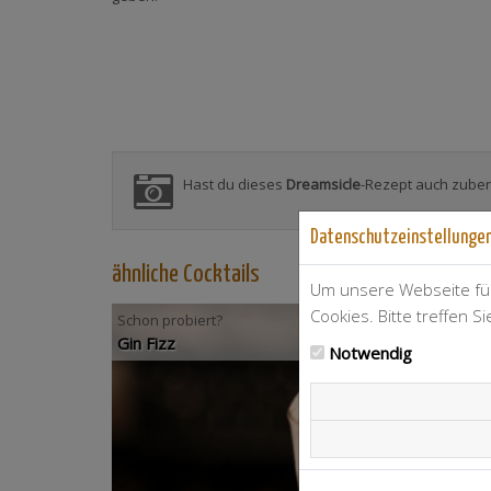
Hast du dieses
Dreamsicle
-Rezept auch zubere
Datenschutzeinstellunge
ähnliche Cocktails
Um unsere Webseite für
Cookies. Bitte treffen S
Schon probiert?
Gin Fizz
Notwendig