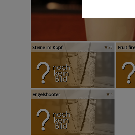
Steine im Kopf
Fruit fir
25
Engelshooter
4