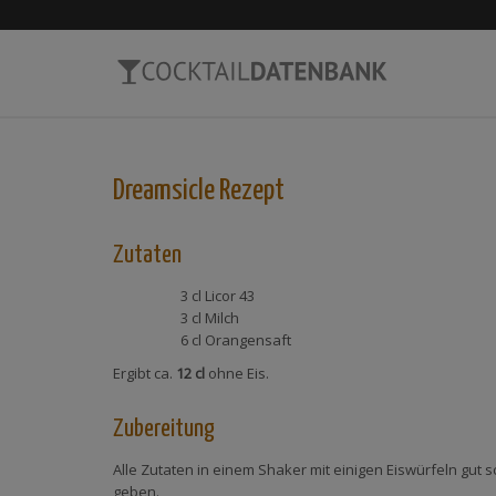
Dreamsicle
Rezept
Zutaten
3 cl
Licor 43
3 cl
Milch
6 cl
Orangensaft
Ergibt ca.
12 cl
ohne Eis.
Zubereitung
Alle Zutaten in einem Shaker mit einigen Eiswürfeln gut sc
geben.