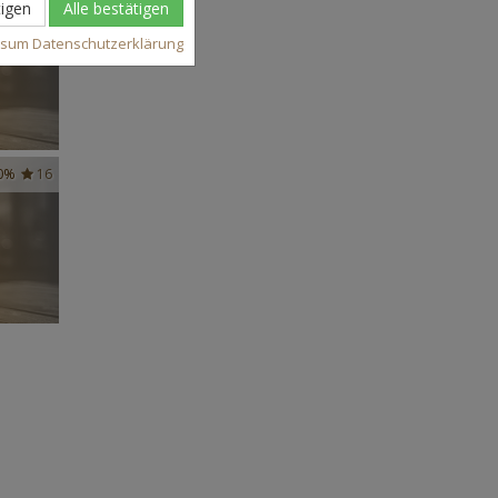
37
igen
Alle bestätigen
ssum
Datenschutzerklärung
0%
16