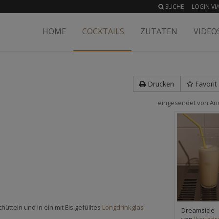
SUCHE
LOGIN VIA
HOME
COCKTAILS
ZUTATEN
VIDEO
Drucken
Favorit
eingesendet von
An
hütteln und in ein mit Eis gefülltes
Longdrinkglas
Dreamsicle
von
lkquadr