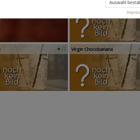
Scandinavian Sunshine
Auswahl bestät
Impre
e
Virgin Chocobanana
22