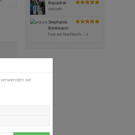
lkquadrat
smooth
Stephanie
Brinkmann
Fast ein Nachtisch... :-)
, verwenden wir
4