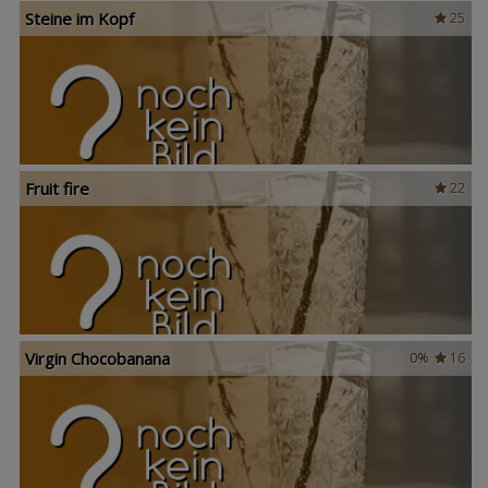
Steine im Kopf
25
Fruit fire
22
Virgin Chocobanana
0%
16