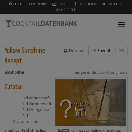
SUCHE
LOGIN VIA:
E-MAIL
FACEBOOK
TWITTER
GOOGLE
Tog
nav
Yellow Sunshine
Drucken
Favorit
23
Rezept
alkoholfrei
eingesendet von
Anonymous
Zutaten
8 cl
Ananassaft
1 cl
Zitronensaft
8 cl
Orangensaft
2 cl
Grapefruitsaft
Ergibt ca.
19 cl
ohne Eis.
Für dieses
Yellow Sunshine
-