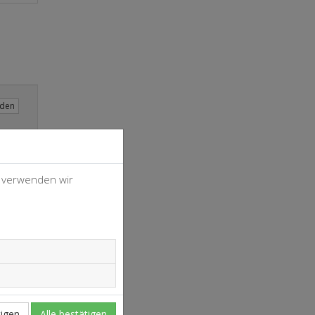
aden
, verwenden wir
4
37
igen
Alle bestätigen