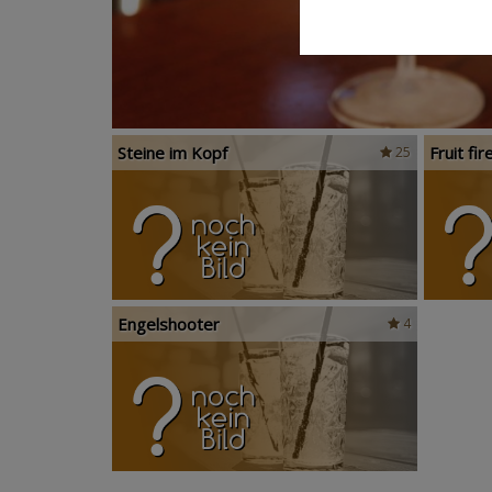
Steine im Kopf
Fruit fir
25
Engelshooter
4