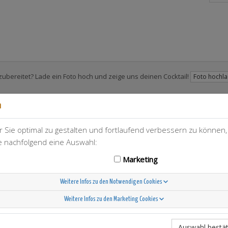
zubereitet? Lade ein Foto hoch und zeige uns deinen Cocktail!
Foto hochl
n
 Sie optimal zu gestalten und fortlaufend verbessern zu können
T-Berry
54
ie nachfolgend eine Auswahl:
Marketing
Weitere Infos zu den Notwendigen Cookies
Weitere Infos zu den Marketing Cookies
Scandinavian Sunshine
Auswahl bestät