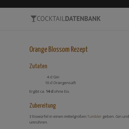
Orange Blossom
Rezept
Zutaten
4 cl
Gin
10 cl
Orangensaft
Ergibt ca.
14 cl
ohne Eis.
Zubereitung
3 Eiswürfel in einen mittelgroßen
Tumbler
geben. Gin und
umrühren.