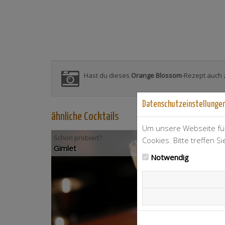
Hast du dieses
Orange Blossom
-Rezept auch 
Datenschutzeinstellunge
ähnliche Cocktails
Um unsere Webseite für
Schon probiert?
Cookies. Bitte treffen S
Gimlet
Notwendig