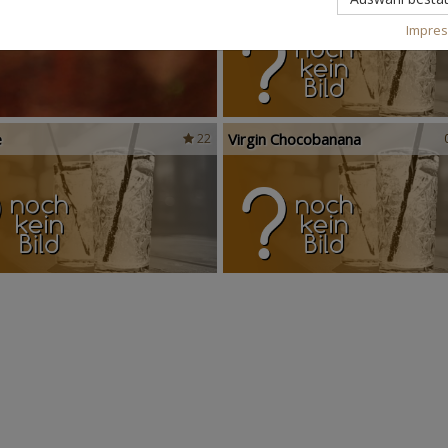
Impre
e
Virgin Chocobanana
22