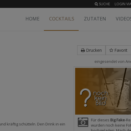
SUCHE
LOGIN VIA
HOME
COCKTAILS
ZUTATEN
VIDEO
Drucken
Favorit
eingesendet von
An
Für dieses
Big Fake
-Re
nd kräftig schütteln. Den Drink in ein
wurden noch keine Fo
hochgeladen. Mach d