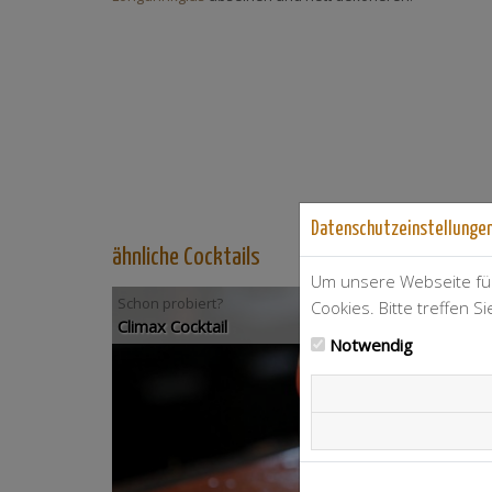
Datenschutzeinstellunge
ähnliche Cocktails
Um unsere Webseite für
Schon probiert?
Cookies. Bitte treffen S
Climax Cocktail
Notwendig