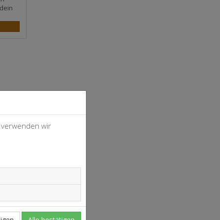
dein
, verwenden wir
4
37
igen
Alle bestätigen