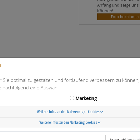
Anfang und zeige uns 
Können!
Foto hochladen
n
 Sie optimal zu gestalten und fortlaufend verbessern zu können
T-Berry
16
ie nachfolgend eine Auswahl:
Marketing
Weitere Infos zu den Notwendigen Cookies
Weitere Infos zu den Marketing Cookies
Scandinavian Sunshine
Auswahl bestät