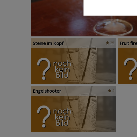
Steine im Kopf
Fruit fir
25
Engelshooter
4