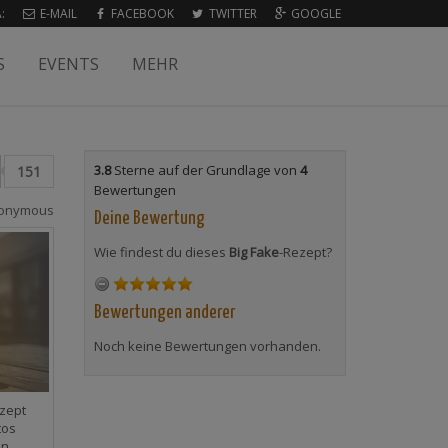
:
E-MAIL
FACEBOOK
TWITTER
GOOGLE
S
EVENTS
MEHR
3.8
Sterne auf der Grundlage von
4
151
Bewertungen
onymous
Deine Bewertung
Wie findest du dieses
Big Fake
-Rezept?
Bewertungen anderer
Noch keine Bewertungen vorhanden.
zept
tos
en