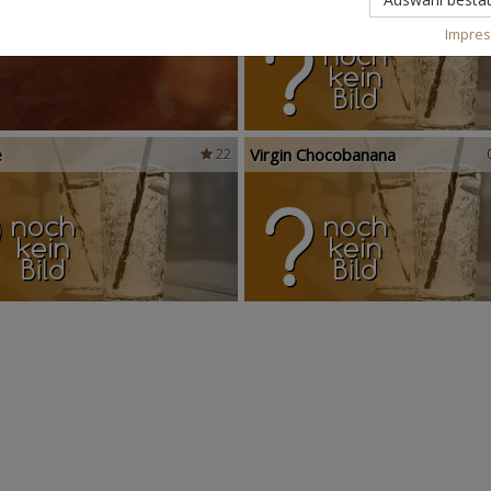
Impre
e
Virgin Chocobanana
22