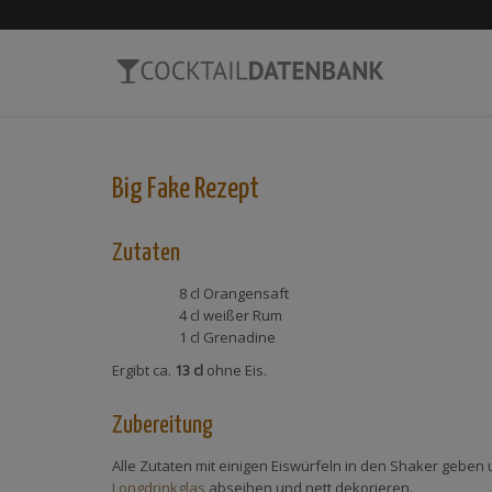
Big Fake
Rezept
Zutaten
8 cl
Orangensaft
4 cl
weißer Rum
1 cl
Grenadine
Ergibt ca.
13 cl
ohne Eis.
Zubereitung
Alle Zutaten mit einigen Eiswürfeln in den Shaker geben u
Longdrinkglas
abseihen und nett dekorieren.