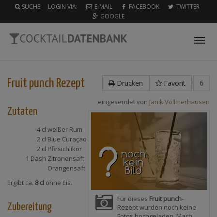
SUCHE
LOGIN VIA:
E-MAIL
FACEBOOK
TWITTER
GOOGLE
Tog
nav
Fruit punch
Rezept
Drucken
Favorit
6
eingesendet von
Janik Vollmerhausen
Zutaten
4 cl
weißer Rum
2 cl
Blue Curaçao
2 cl
Pfirsichlikör
1 Dash
Zitronensaft
Orangensaft
Ergibt ca.
8 cl
ohne Eis.
Für dieses
Fruit punch
-
Zubereitung
Rezept wurden noch keine
Fotos hochgeladen. Mach