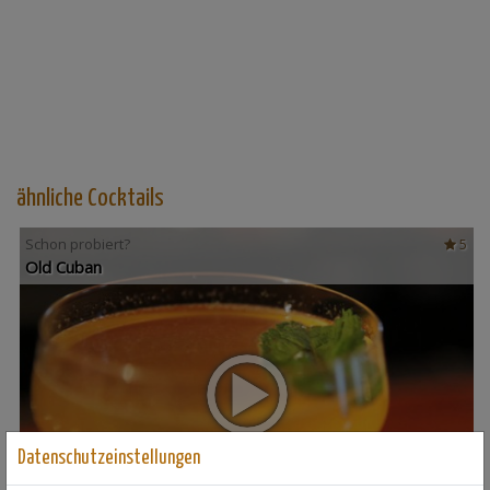
ähnliche Cocktails
Schon probiert?
5
Old Cuban
Datenschutzeinstellungen