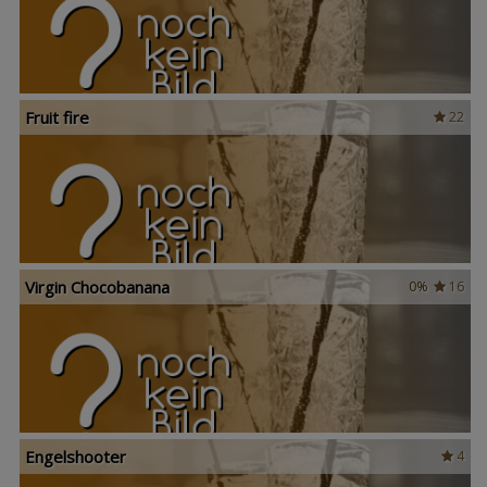
Fruit fire
22
Virgin Chocobanana
0%
16
Engelshooter
4