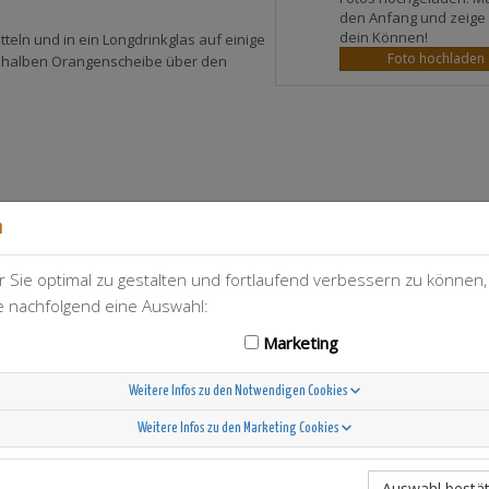
den Anfang und zeige
dein Können!
tteln und in ein Longdrinkglas auf einige
Foto hochladen
er halben Orangenscheibe über den
n
 Sie optimal zu gestalten und fortlaufend verbessern zu können
T-Berry
54
ie nachfolgend eine Auswahl:
Marketing
Weitere Infos zu den Notwendigen Cookies
Weitere Infos zu den Marketing Cookies
Scandinavian Sunshine
Auswahl bestät