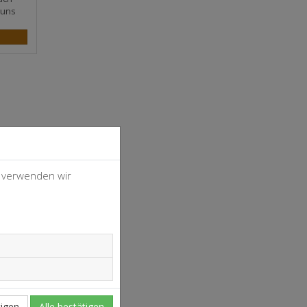
 uns
, verwenden wir
4
37
igen
Alle bestätigen