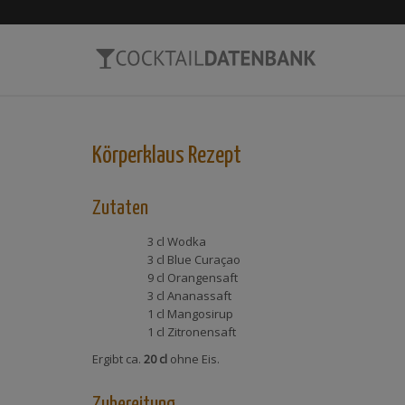
Körperklaus
Rezept
Zutaten
3 cl
Wodka
3 cl
Blue Curaçao
9 cl
Orangensaft
3 cl
Ananassaft
1 cl
Mangosirup
1 cl
Zitronensaft
Ergibt ca.
20 cl
ohne Eis.
Zubereitung