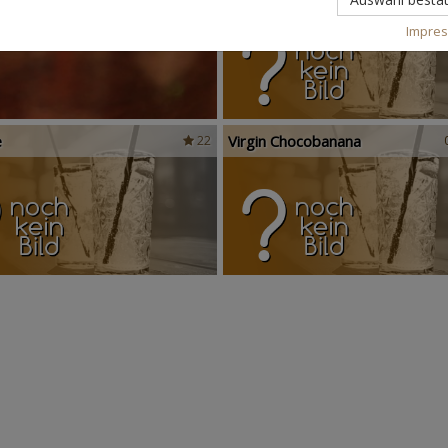
Impre
e
Virgin Chocobanana
22