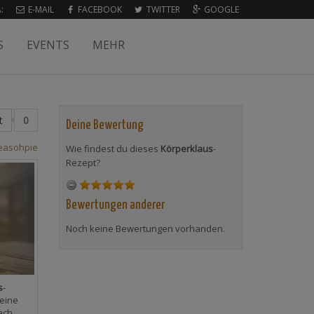
:
E-MAIL
FACEBOOK
TWITTER
GOOGLE
S
EVENTS
MEHR
t
0
Deine Bewertung
easohpie
Wie findest du dieses
Körperklaus
-
Rezept?
Bewertungen anderer
Noch keine Bewertungen vorhanden.
s
-
eine
ach