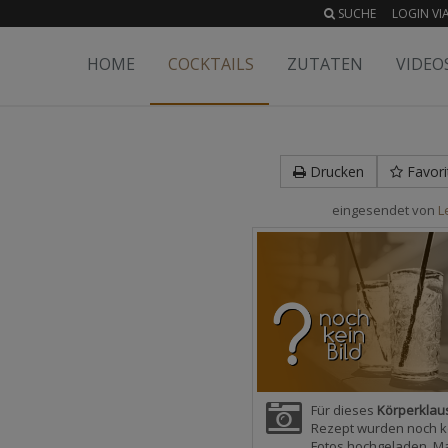
SUCHE
LOGIN VIA
HOME
COCKTAILS
ZUTATEN
VIDEO
Drucken
Favori
eingesendet von
L
Für dieses
Körperklau
Rezept wurden noch k
Fotos hochgeladen. M