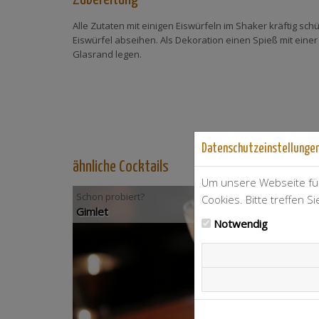
Alle Zutaten mit einigen Eiswürfeln im Shaker kräftig schü
Eiswürfel abseihen. Als Dekoration einen Spieß mit ein
Glasrand legen.
Datenschutzeinstellunge
ähnliche Cocktails
Um unsere Webseite für
Schon probiert?
Cookies. Bitte treffen S
Gimlet
Notwendig