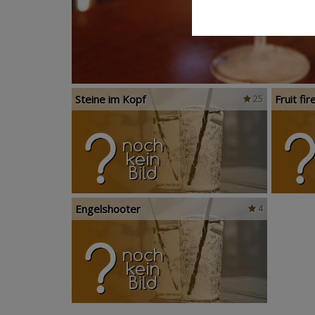
Steine im Kopf
Fruit fir
25
Engelshooter
4