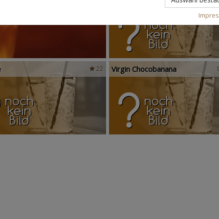
Impre
e
Virgin Chocobanana
22