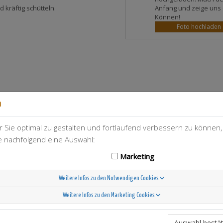
Anfang und zeige uns 
 kräftig schütteln.
Können!
Foto hochladen
n
 Sie optimal zu gestalten und fortlaufend verbessern zu können
T-Berry
42
ie nachfolgend eine Auswahl:
Marketing
Weitere Infos zu den Notwendigen Cookies
Weitere Infos zu den Marketing Cookies
Scandinavian Sunshine
Auswahl bestät