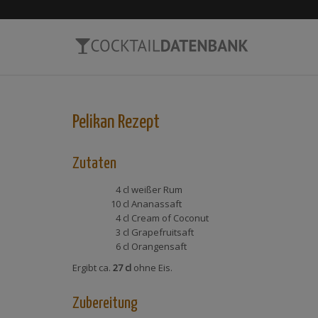
Pelikan
Rezept
Zutaten
4 cl
weißer Rum
10 cl
Ananassaft
4 cl
Cream of Coconut
3 cl
Grapefruitsaft
6 cl
Orangensaft
Ergibt ca.
27 cl
ohne Eis.
Zubereitung