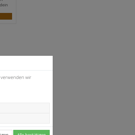
dein
, verwenden wir
4
37
igen
Alle bestätigen