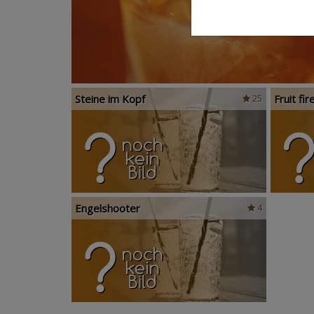
Steine im Kopf
Fruit fir
25
Engelshooter
4