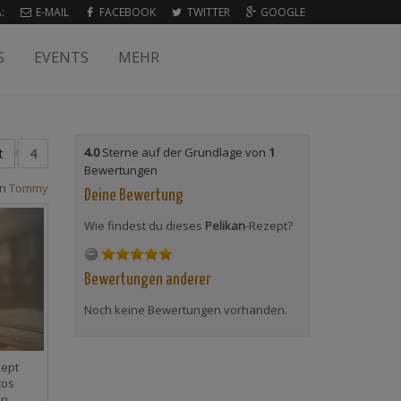
:
E-MAIL
FACEBOOK
TWITTER
GOOGLE
S
EVENTS
MEHR
4.0
Sterne auf der Grundlage von
1
t
4
Bewertungen
on
Tommy
Deine Bewertung
Wie findest du dieses
Pelikan
-Rezept?
Bewertungen anderer
Noch keine Bewertungen vorhanden.
zept
tos
en