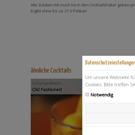
Alle Zutaten mit crush Ice in den Cocktailshaker geben und
Ergibt ohne Eis ca. 27 cl Pelikan
Datenschutzeinstellunge
ähnliche Cocktails
Um unsere Webseite für
Schon probiert?
Cookies. Bitte treffen S
Old Fashioned
Notwendig