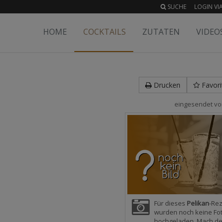
SUCHE
LOGIN VIA
HOME
COCKTAILS
ZUTATEN
VIDEO
Drucken
Favori
eingesendet v
Für dieses
Pelikan
-Re
wurden noch keine Fo
hochgeladen. Mach d