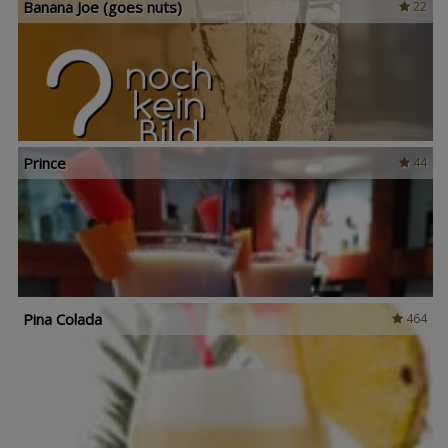
Banana Joe (goes nuts)
22
Prince
44
Pina Colada
464