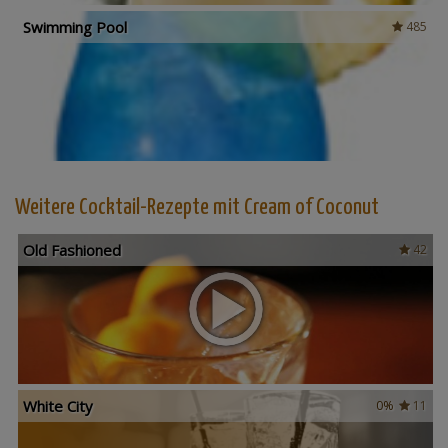
Swimming Pool
485
Weitere Cocktail-Rezepte mit Cream of Coconut
Old Fashioned
42
White City
0%
11