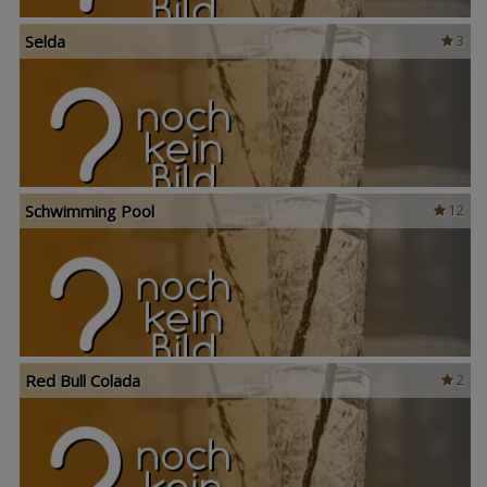
Selda
3
Schwimming Pool
12
Red Bull Colada
2