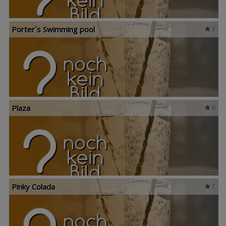
Porter´s Swimming pool
3
Plaza
6
Pinky Colada
7