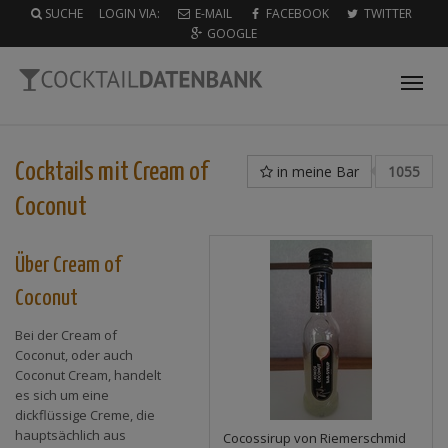
SUCHE
LOGIN VIA:
E-MAIL
FACEBOOK
TWITTER
GOOGLE
Tog
nav
Cocktails mit
Cream of
in meine Bar
1055
Coconut
Über Cream of
Coconut
Bei der Cream of
Coconut, oder auch
Coconut Cream, handelt
es sich um eine
dickflüssige Creme, die
hauptsächlich aus
Cocossirup von Riemerschmid