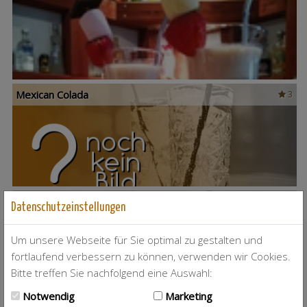
Mexican Colada
3
Mango Colada
2
Datenschutzeinstellungen
Um unsere Webseite für Sie optimal zu gestalten und
fortlaufend verbessern zu können, verwenden wir Cookies.
Bitte treffen Sie nachfolgend eine Auswahl:
Notwendig
Marketing