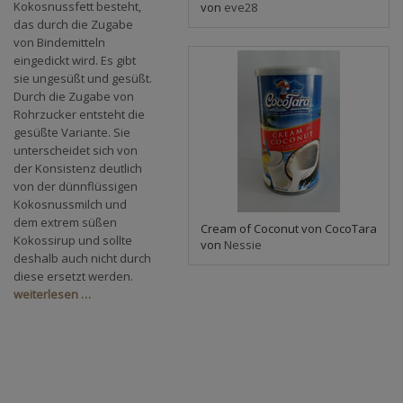
Kokosnussfett besteht,
von
eve28
das durch die Zugabe
von Bindemitteln
eingedickt wird. Es gibt
sie ungesüßt und gesüßt.
Durch die Zugabe von
Rohrzucker entsteht die
gesüßte Variante. Sie
unterscheidet sich von
der Konsistenz deutlich
von der dünnflüssigen
Kokosnussmilch und
dem extrem süßen
Cream of Coconut von CocoTara
Kokossirup und sollte
von
Nessie
deshalb auch nicht durch
diese ersetzt werden.
weiterlesen …