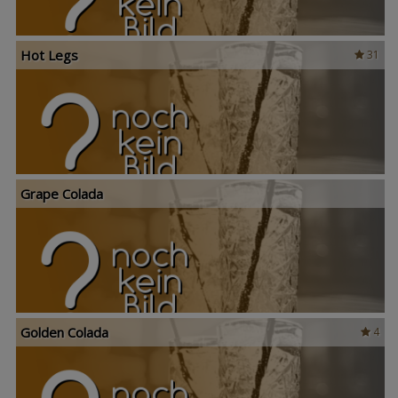
Hot Legs
31
Grape Colada
Golden Colada
4