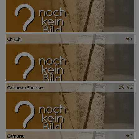
Chi-Chi
1
Caribean Sunrise
0%
2
Camurai
3