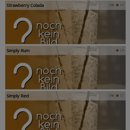
Strawberry Colada
0%
19
Simply Rum
24
Simply Red
0%
37