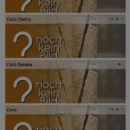
Coco Cherry
0%
16
Coco Banana
1
Coco
0%
15