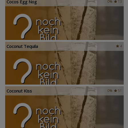
Cocos Egg Nog
0%
13
Coconut Tequila
4
Coconut Kiss
0%
51