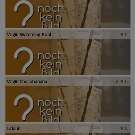
Virgin Swimming Pool
14
Virgin Chocobanana
0%
16
Urlaub
13