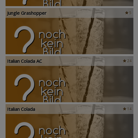
Jungle Grashopper
5
Italian Colada AC
24
Italian Colada
14