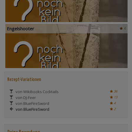
Engelshooter
4
Rezept-Variationen
von Wikibooks Cocktails
36
von DJ-Feer
13
von BlueFireSword
4
von BlueFireSword
2