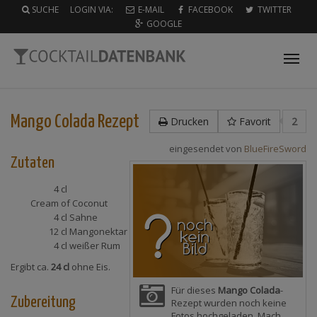
SUCHE
LOGIN VIA:
E-MAIL
FACEBOOK
TWITTER
GOOGLE
Tog
nav
Mango Colada
Rezept
Drucken
Favorit
2
eingesendet von
BlueFireSword
Zutaten
4 cl
Cream of Coconut
4 cl
Sahne
12 cl
Mangonektar
4 cl
weißer Rum
Ergibt ca.
24 cl
ohne Eis.
Für dieses
Mango Colada
-
Zubereitung
Rezept wurden noch keine
Fotos hochgeladen. Mach