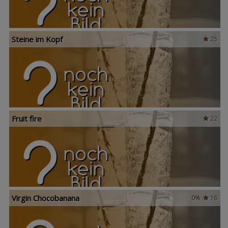
Steine im Kopf
25
Fruit fire
22
Virgin Chocobanana
0%
16