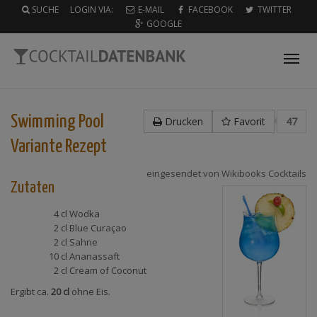
SUCHE
LOGIN VIA:
E-MAIL
FACEBOOK
TWITTER
GOOGLE
Tog
nav
Swimming Pool
Drucken
Favorit
47
Variante
Rezept
eingesendet von
Wikibooks Cocktails
Zutaten
4 cl
Wodka
2 cl
Blue Curaçao
2 cl
Sahne
10 cl
Ananassaft
2 cl
Cream of Coconut
Ergibt ca.
20 cl
ohne Eis.