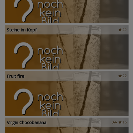
Steine im Kopf
25
Fruit fire
22
Virgin Chocobanana
0%
16