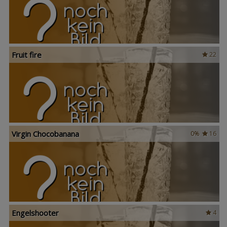
Fruit fire
22
Virgin Chocobanana
0%
16
Engelshooter
4