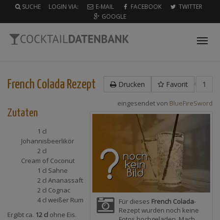
SUCHE
LOGIN VIA:
E-MAIL
FACEBOOK
TWITTER
GOOGLE
Tog
nav
French Colada
Rezept
Drucken
Favorit
1
eingesendet von
BlueFireSword
Zutaten
1 cl
Johannisbeerlikör
2 cl
Cream of Coconut
1 cl
Sahne
2 cl
Ananassaft
2 cl
Cognac
4 cl
weißer Rum
Für dieses
French Colada
-
Rezept wurden noch keine
Ergibt ca.
12 cl
ohne Eis.
Fotos hochgeladen. Mach