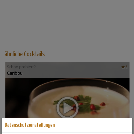
ähnliche Cocktails
Schon probiert?
5
Caribou
Datenschutzeinstellungen