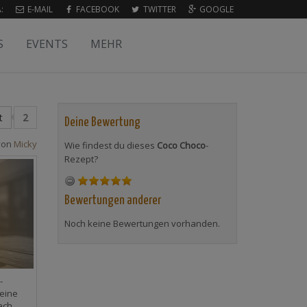
:
E-MAIL
FACEBOOK
TWITTER
GOOGLE
S
EVENTS
MEHR
t
2
Deine Bewertung
von
Micky
Wie findest du dieses
Coco Choco
-
Rezept?
Bewertungen anderer
Noch keine Bewertungen vorhanden.
-
eine
ach