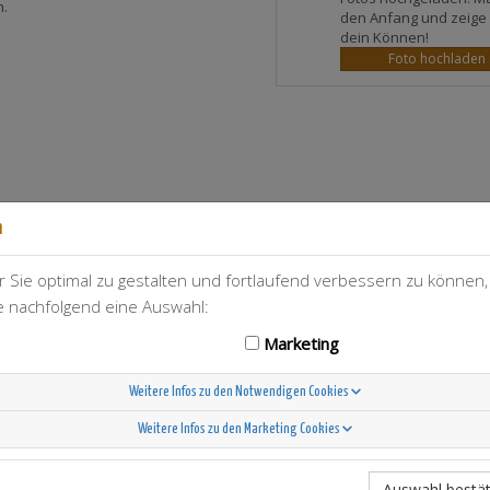
n.
den Anfang und zeige
dein Können!
Foto hochladen
n
 Sie optimal zu gestalten und fortlaufend verbessern zu können
T-Berry
21
ie nachfolgend eine Auswahl:
Marketing
Weitere Infos zu den Notwendigen Cookies
Weitere Infos zu den Marketing Cookies
Scandinavian Sunshine
Auswahl bestät