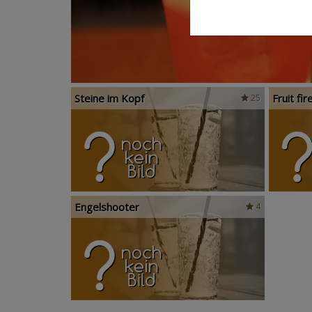
Steine im Kopf
Fruit fir
25
Engelshooter
4