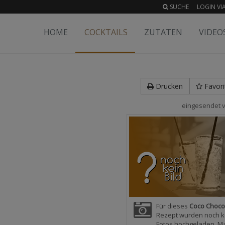
SUCHE
LOGIN VIA
HOME
COCKTAILS
ZUTATEN
VIDEO
Drucken
Favori
eingesendet 
Für dieses
Coco Choco
Rezept wurden noch k
Fotos hochgeladen. M