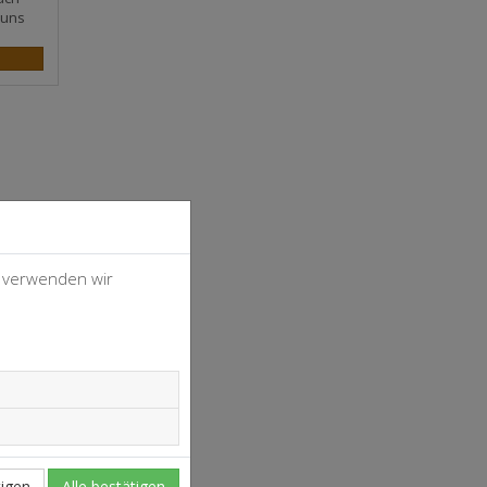
 uns
, verwenden wir
4
37
igen
Alle bestätigen