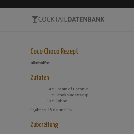
Coco Choco
Rezept
alkoholfrei
Zutaten
4 cl
Cream of Coconut
1 cl
Schokoladensirup
10 cl
Sahne
Ergibt ca.
15 cl
ohne Eis.
Zubereitung