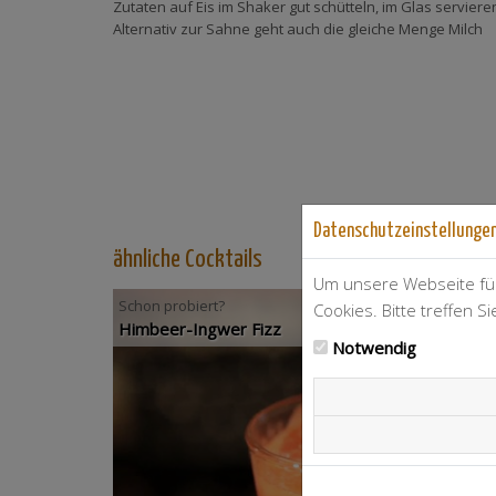
Zutaten auf Eis im Shaker gut schütteln, im Glas serviere
Alternativ zur Sahne geht auch die gleiche Menge Milch
Datenschutzeinstellunge
ähnliche Cocktails
Um unsere Webseite für
Schon probiert?
Cookies. Bitte treffen S
Himbeer-Ingwer Fizz
Notwendig