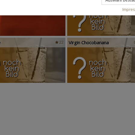
Impre
e
Virgin Chocobanana
22