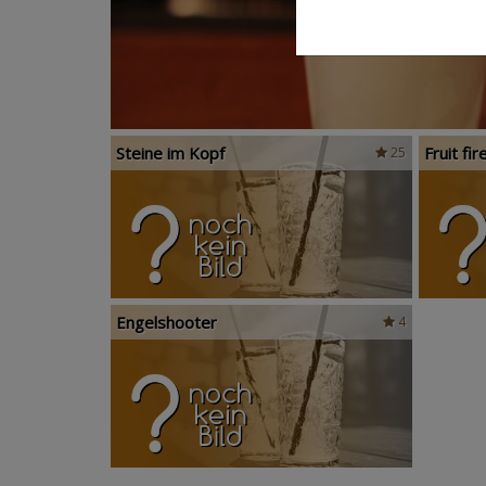
Steine im Kopf
Fruit fir
25
Engelshooter
4