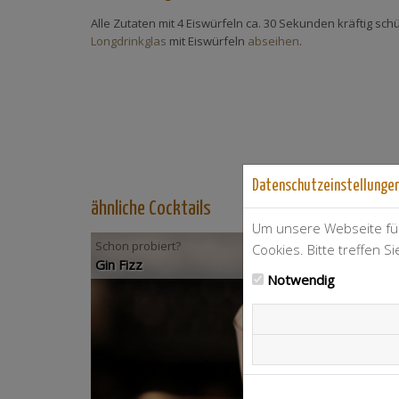
Alle Zutaten mit 4 Eiswürfeln ca. 30 Sekunden kräftig schü
Longdrinkglas
mit Eiswürfeln
abseihen
.
Datenschutzeinstellunge
ähnliche Cocktails
Um unsere Webseite für
Schon probiert?
Cookies. Bitte treffen S
Gin Fizz
Notwendig