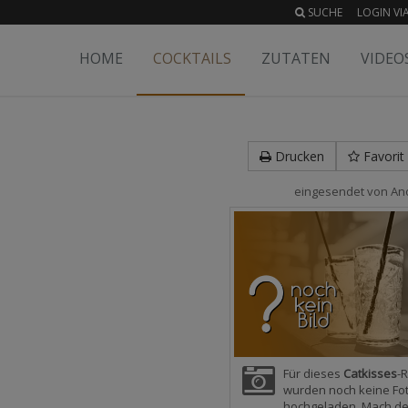
SUCHE
LOGIN VIA
HOME
COCKTAILS
ZUTATEN
VIDEO
Drucken
Favorit
eingesendet von
An
Für dieses
Catkisses
-
wurden noch keine Fo
hochgeladen. Mach d