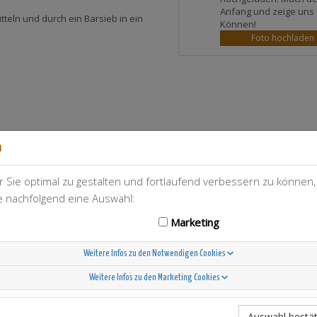
Anfang und zeige uns 
tteln und durch ein Barsieb in ein
Können!
Foto hochladen
n
 Sie optimal zu gestalten und fortlaufend verbessern zu können
T-Berry
136
ie nachfolgend eine Auswahl:
Marketing
Weitere Infos zu den Notwendigen Cookies
Weitere Infos zu den Marketing Cookies
Scandinavian Sunshine
Auswahl bestät