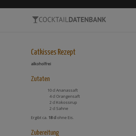
Catkisses
Rezept
alkoholfrei
Zutaten
10 cl
Ananassaft
4 cl
Orangensaft
2 cl
Kokossirup
2 cl
Sahne
Ergibt ca.
18 cl
ohne Eis.
Zubereitung