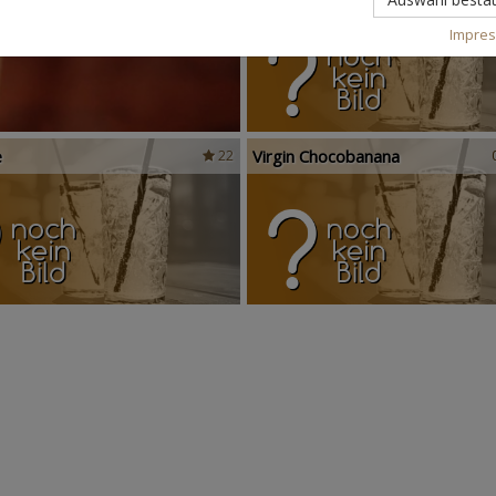
Impre
e
Virgin Chocobanana
22