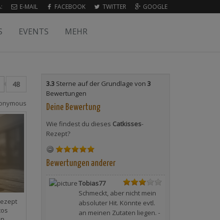
:
E-MAIL
FACEBOOK
TWITTER
GOOGLE
S
EVENTS
MEHR
3.3
Sterne auf der Grundlage von
3
48
Bewertungen
onymous
Deine Bewertung
Wie findest du dieses
Catkisses
-
Rezept?
Bewertungen anderer
Tobias77
Schmeckt, aber nicht mein
Rezept
absoluter Hit. Könnte evtl.
tos
an meinen Zutaten liegen. -
en