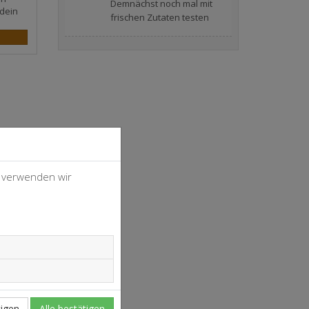
Demnächst noch mal mit
dein
frischen Zutaten testen
, verwenden wir
4
37
igen
Alle bestätigen