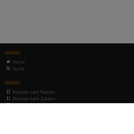
COCKTAILS
Home
Suche
COCKTAILS
Rezepte nach Namen
Rezepte nach Zutaten
alkoholfreie Rezepte
© 2012-2026 Werbepapa GmbH.
Nutzungsbedingungen
•
Impressum