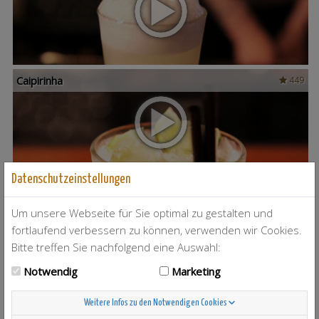
Caipirinha
449
Datenschutzeinstellungen
Mai Tai
207
Um unsere Webseite für Sie optimal zu gestalten und
fortlaufend verbessern zu können, verwenden wir Cookies.
Bitte treffen Sie nachfolgend eine Auswahl:
Notwendig
Marketing
Bloody Mary
78
Weitere Infos zu den Notwendigen Cookies