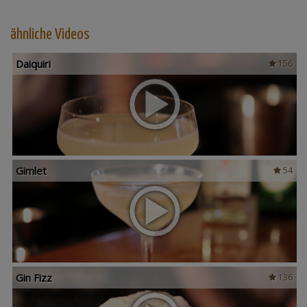
ähnliche Videos
Daiquiri
156
Gimlet
54
Gin Fizz
136