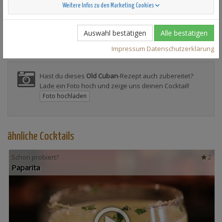
Weitere Infos zu den Marketing Cookies
Auswahl bestätigen
Alle bestätigen
Impressum
Datenschutzerklärung
Hast du dieses
Old Cuban
-Rezept auch zubereitet?
Lade ein Foto hoch und zeige uns deinen Cocktail!
Foto hochladen
ähnliche Cocktails
Schon probiert?
2
Paparita