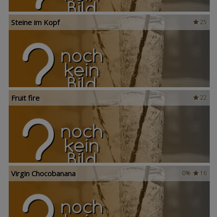
Steine im Kopf
25
Fruit fire
22
Virgin Chocobanana
0%
16