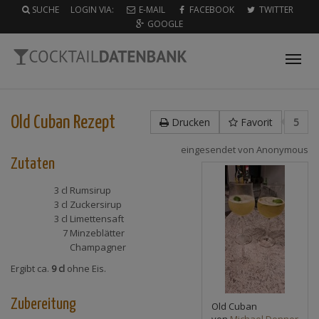
SUCHE
LOGIN VIA:
E-MAIL
FACEBOOK
TWITTER
GOOGLE
Tog
nav
Old Cuban
Rezept
Drucken
Favorit
5
eingesendet von
Anonymous
Zutaten
3 cl
Rumsirup
3 cl
Zuckersirup
3 cl
Limettensaft
7
Minzeblätter
Champagner
Ergibt ca.
9 cl
ohne Eis.
Zubereitung
Old Cuban
von
Michael Donner