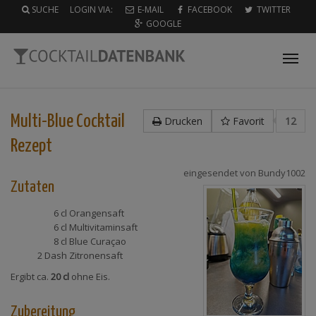
SUCHE
LOGIN VIA:
E-MAIL
FACEBOOK
TWITTER
GOOGLE
Tog
nav
Multi-Blue Cocktail
Drucken
Favorit
12
Rezept
eingesendet von
Bundy1002
Zutaten
6 cl
Orangensaft
6 cl
Multivitaminsaft
8 cl
Blue Curaçao
2 Dash
Zitronensaft
Ergibt ca.
20 cl
ohne Eis.
Zubereitung