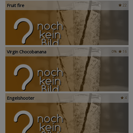
Fruit fire
22
Virgin Chocobanana
0%
16
Engelshooter
4