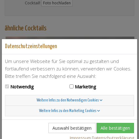
Cocktail!
Foto hochladen
ähnliche Cocktails
Schon probiert?
11
Datenschutzeinstellungen
Remember The Rabbit
Um unsere Webseite für Sie optimal zu gestalten und
fortlaufend verbessern zu können, verwenden wir Cookies.
Bitte treffen Sie nachfolgend eine Auswahl:
Notwendig
Marketing
Weitere Infos zu den Notwendigen Cookies
Weitere Infos zu den Marketing Cookies
Auswahl bestätigen
Alle bestätigen
Impressum
Datenschutzerklärung
T-Berry
4