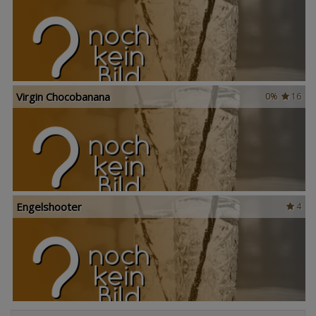
Virgin Chocobanana
0%
16
Engelshooter
4