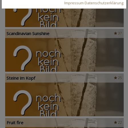
Impressum
Datenschutzerklärung
Scandinavian Sunshine
37
Steine im Kopf
25
Fruit fire
22