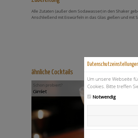
Alle Zutaten (außer dem Sodawasser) in den Shaker geben
Anschließend mit Eiswürfeln in das Glas gießen und mit
Datenschutzeinstellunge
ähnliche Cocktails
Um unsere Webseite für
Schon probiert?
Cookies. Bitte treffen S
Gimlet
Notwendig