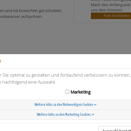
Mach den Anfang und 
uns dein Können!
 und mit Eiswürfeln gut schütteln.
Foto hochladen
 Sodawasser aufspritzen.
n
 Sie optimal zu gestalten und fortlaufend verbessern zu können
T-Berry
54
ie nachfolgend eine Auswahl:
Marketing
Weitere Infos zu den Notwendigen Cookies
Weitere Infos zu den Marketing Cookies
Scandinavian Sunshine
Auswahl bestät