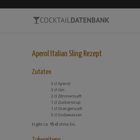
Aperol Italian Sling
Rezept
Zutaten
3 cl
Aperol
3 cl
Gin
2 cl
Zitronensaft
1 cl
Zuckersirup
1 cl
Orangensaft
5 cl
Sodawasser
Ergibt ca.
15 cl
ohne Eis.
Zubereitung