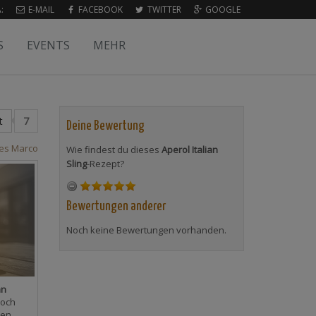
:
E-MAIL
FACEBOOK
TWITTER
GOOGLE
S
EVENTS
MEHR
t
7
Deine Bewertung
les Marco
Wie findest du dieses
Aperol Italian
Sling
-Rezept?
Bewertungen anderer
Noch keine Bewertungen vorhanden.
an
noch
en.