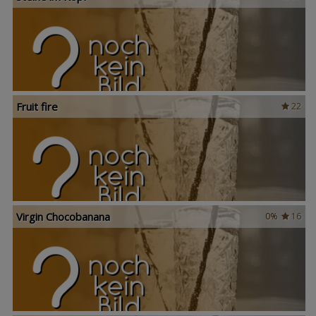
Fruit fire
22
Virgin Chocobanana
0%
16