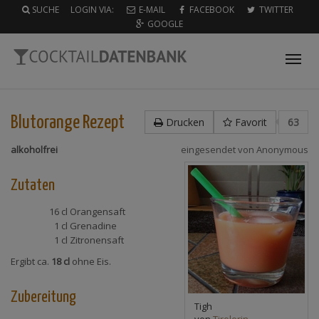
SUCHE
LOGIN VIA:
E-MAIL
FACEBOOK
TWITTER
GOOGLE
Tog
nav
Blutorange
Rezept
Drucken
Favorit
63
alkoholfrei
eingesendet von
Anonymous
Zutaten
16 cl
Orangensaft
1 cl
Grenadine
1 cl
Zitronensaft
Ergibt ca.
18 cl
ohne Eis.
Zubereitung
Tigh
von
Tirolerin