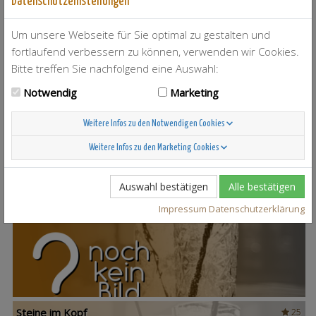
Datenschutzeinstellungen
Um unsere Webseite für Sie optimal zu gestalten und
fortlaufend verbessern zu können, verwenden wir Cookies.
Bitte treffen Sie nachfolgend eine Auswahl:
Notwendig
Marketing
T-Berry
4
Weitere Infos zu den Notwendigen Cookies
Weitere Infos zu den Marketing Cookies
Auswahl bestätigen
Alle bestätigen
Scandinavian Sunshine
37
Impressum
Datenschutzerklärung
Steine im Kopf
25