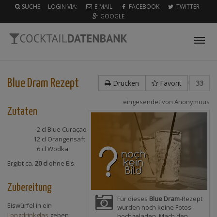
SUCHE
LOGIN VIA:
E-MAIL
FACEBOOK
TWITTER
GOOGLE
Tog
nav
Blue Dram
Rezept
Drucken
Favorit
33
eingesendet von
Anonymous
Zutaten
2 cl
Blue Curaçao
12 cl
Orangensaft
6 cl
Wodka
Ergibt ca.
20 cl
ohne Eis.
Zubereitung
Für dieses
Blue Dram
-Rezept
Eiswürfel in ein
wurden noch keine Fotos
Longdrinkglas
geben,
hochgeladen. Mach den