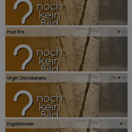
Fruit fire
22
Virgin Chocobanana
0%
16
Engelshooter
4