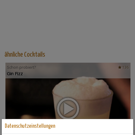
ähnliche Cocktails
Schon probiert?
136
Gin Fizz
Datenschutzeinstellungen