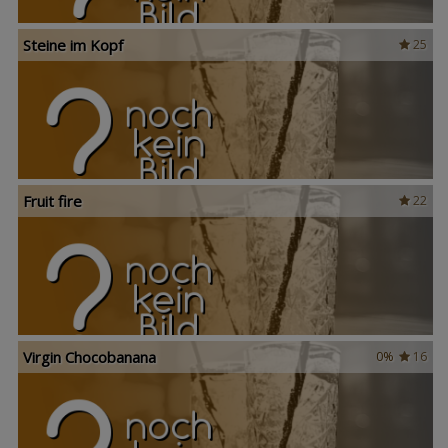
Steine im Kopf
25
Fruit fire
22
Virgin Chocobanana
0%
16