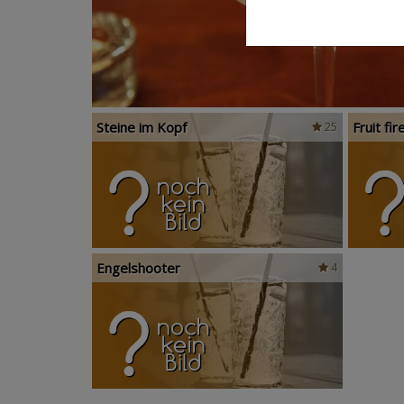
Steine im Kopf
Fruit fir
25
Engelshooter
4