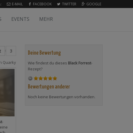
:
E-MAIL
FACEBOOK
TWITTER
GOOGLE
S
EVENTS
MEHR
t
3
Deine Bewertung
on
Quarky
Wie findest du dieses
Black Forrest
-
Rezept?
Bewertungen anderer
Noch keine Bewertungen vorhanden.
st
-
eine
ach