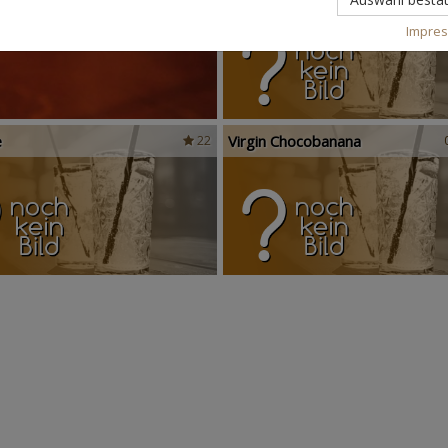
Impre
e
Virgin Chocobanana
22