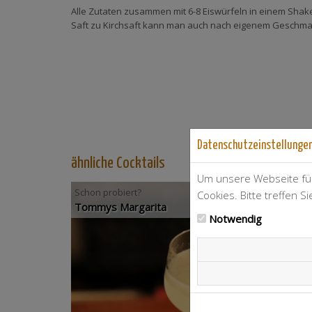
Alle Zutaten zusammen mit 6-8 Eiswürfeln in einem Shak
Saft zu Kirchsaft kann man auch nach eigenem Geschm
Datenschutzeinstellunge
ähnliche Cocktails
Um unsere Webseite für
Schon probiert?
Cookies. Bitte treffen S
Tommys Margarita
Notwendig