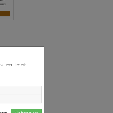
 uns
, verwenden wir
4
37
igen
Alle bestätigen