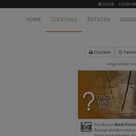
SUCHE
LOGIN VIA
HOME
COCKTAILS
ZUTATEN
VIDEO
Drucken
Favori
eingesendet v
Für dieses
Black Forre
Rezept wurden noch k
Fotos hochgeladen. M