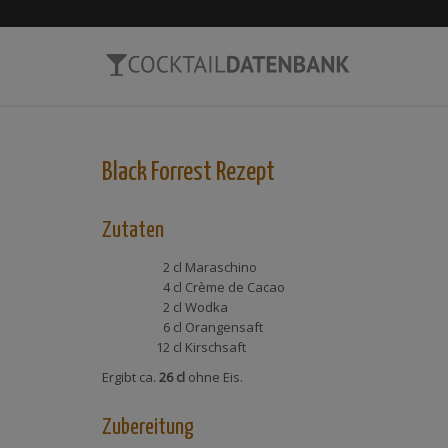
Black Forrest
Rezept
Zutaten
2 cl
Maraschino
4 cl
Crème de Cacao
2 cl
Wodka
6 cl
Orangensaft
12 cl
Kirschsaft
Ergibt ca.
26 cl
ohne Eis.
Zubereitung