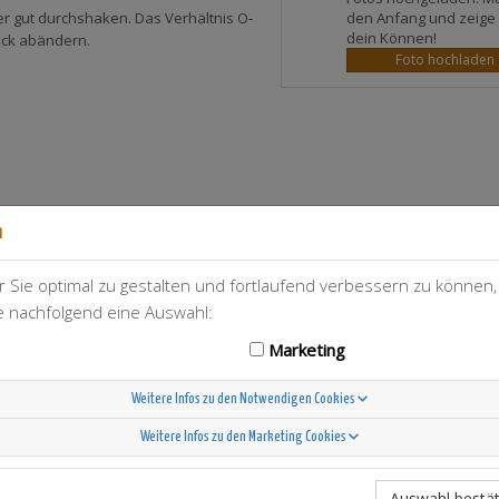
den Anfang und zeige
er gut durchshaken. Das Verhältnis O-
dein Können!
ack abändern.
Foto hochladen
n
 Sie optimal zu gestalten und fortlaufend verbessern zu können
T-Berry
10
ie nachfolgend eine Auswahl:
Marketing
Weitere Infos zu den Notwendigen Cookies
Weitere Infos zu den Marketing Cookies
Scandinavian Sunshine
Auswahl bestät