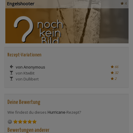
Engelshooter
4
Rezept-Variationen
von Anonymous
66
von KtwBit
32
von Dullibert
2
Deine Bewertung
Wie findest du dieses
Hurricane
-Rezept?
Bewertungen anderer