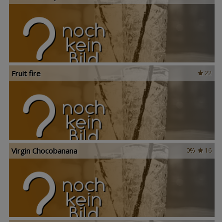
Fruit fire
22
Virgin Chocobanana
0%
16