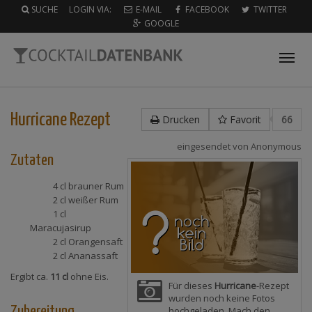
SUCHE
LOGIN VIA:
E-MAIL
FACEBOOK
TWITTER
GOOGLE
Tog
nav
Hurricane
Rezept
Drucken
Favorit
66
eingesendet von
Anonymous
Zutaten
4 cl
brauner Rum
2 cl
weißer Rum
1 cl
Maracujasirup
2 cl
Orangensaft
2 cl
Ananassaft
Ergibt ca.
11 cl
ohne Eis.
Für dieses
Hurricane
-Rezept
wurden noch keine Fotos
Zubereitung
hochgeladen. Mach den