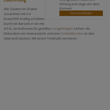
Anfang und zeige uns dein
Können!
Alle Zutaten im Shaker
Foto hochladen
zusammen mit 3-4
Eiswürfeln kräftig schütteln.
Durch ein Barsieb in ein mit
4-5 EL zerstoßenem Eis gefülltes
Longdrinkglas
seihen. Als
Dekoration ein Ananasstück und eine
Cocktailkirsche
an den
Glasrand stecken. Mit einem Trinkhalm servieren.