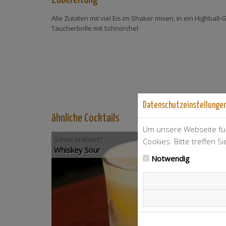
Alle Zutaten mit viel Eis im Shaker mixen, in ein Highball-
Taucherbrille mit Schnorchel
Datenschutzeinstellunge
ähnliche Cocktails
Um unsere Webseite für
Schon probiert?
Cookies. Bitte treffen S
Whiskey Sour
Notwendig