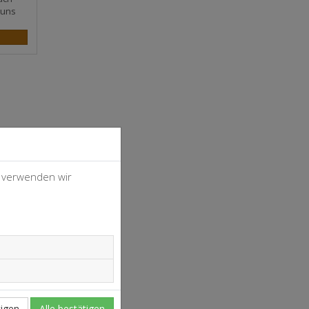
 uns
, verwenden wir
4
37
igen
Alle bestätigen