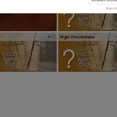
Impre
e
Virgin Chocobanana
22