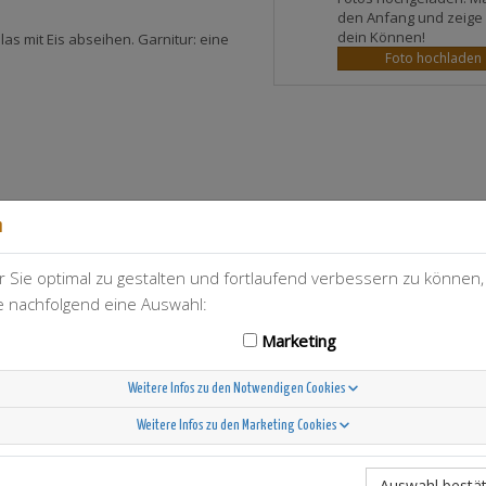
den Anfang und zeige
dein Können!
Glas mit Eis abseihen. Garnitur: eine
Foto hochladen
n
 Sie optimal zu gestalten und fortlaufend verbessern zu können
T-Berry
115
ie nachfolgend eine Auswahl:
Marketing
Weitere Infos zu den Notwendigen Cookies
Weitere Infos zu den Marketing Cookies
Scandinavian Sunshine
Auswahl bestät