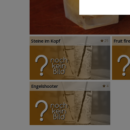
Steine im Kopf
Fruit fir
25
Engelshooter
4