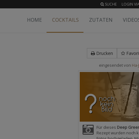
SUCHE
LOGIN VIA
HOME
COCKTAILS
ZUTATEN
VIDEO
Drucken
Favori
eingesendet von
Ha-
Für dieses
Deep Gree
Rezept wurden noch k
Fotos hochgeladen. M