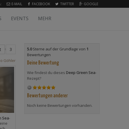
:
E-MAIL
FACEBOOK
TWITTER
GOOGLE
S
EVENTS
MEHR
5.0
Sterne auf der Grundlage von
1
t
3
Bewertungen
Jo Göhler
Deine Bewertung
Wie findest du dieses
Deep Green Sea
-
Rezept?
Bewertungen anderer
Noch keine Bewertungen vorhanden.
n Sea
-
eine
ach