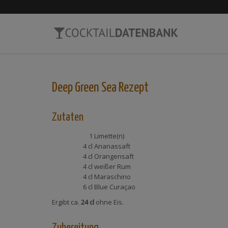
Deep Green Sea
Rezept
Zutaten
1
Limette(n)
4 cl
Ananassaft
4 cl
Orangensaft
4 cl
weißer Rum
4 cl
Maraschino
6 cl
Blue Curaçao
Ergibt ca.
24 cl
ohne Eis.
Zubereitung