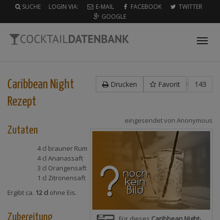
SUCHE
LOGIN VIA:
E-MAIL
FACEBOOK
TWITTER
GOOGLE
Tog
nav
Caribbean Night
Drucken
Favorit
143
Rezept
eingesendet von
Anonymous
Zutaten
4 cl
brauner Rum
4 cl
Ananassaft
3 cl
Orangensaft
1 cl
Zitronensaft
Ergibt ca.
12 cl
ohne Eis.
Zubereitung
Für dieses
Caribbean Night
-