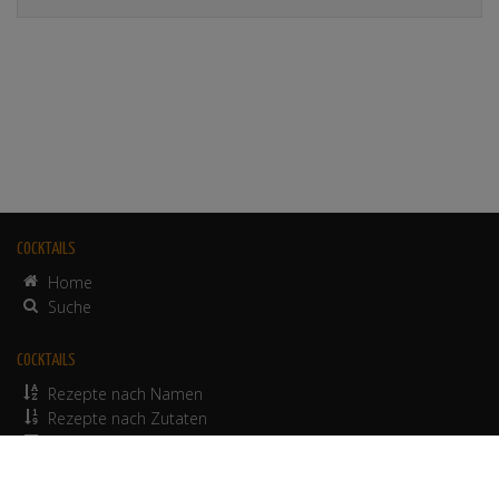
COCKTAILS
Home
Suche
COCKTAILS
Rezepte nach Namen
Rezepte nach Zutaten
alkoholfreie Rezepte