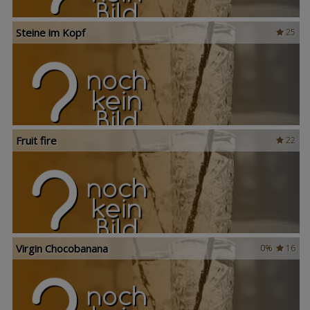
Steine im Kopf
25
Fruit fire
22
Virgin Chocobanana
0%
16