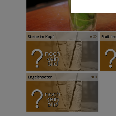
Steine im Kopf
Fruit fir
25
Engelshooter
4