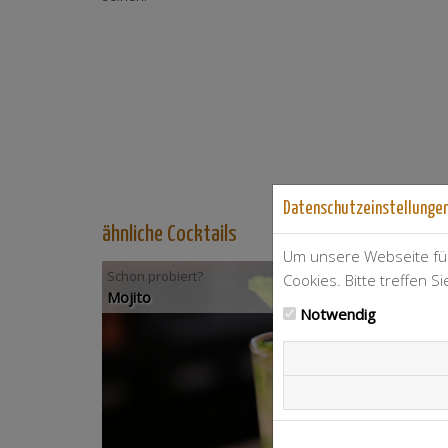
Datenschutzeinstellunge
ähnliche Cocktails
Um unsere Webseite für
Schon probiert?
Cookies. Bitte treffen S
Mojito
Notwendig