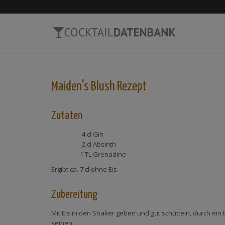
Maiden's Blush
Rezept
Zutaten
4 cl
Gin
2 cl
Absinth
1 TL
Grenadine
Ergibt ca.
7 cl
ohne Eis.
Zubereitung
Mit Eis in den Shaker geben und gut schütteln, durch ein
seihen.