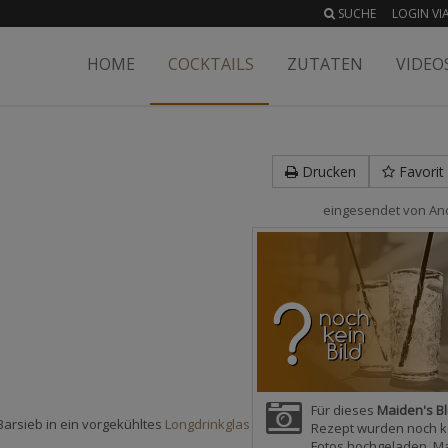
SUCHE
LOGIN VIA
HOME
COCKTAILS
ZUTATEN
VIDEO
Drucken
Favorit
eingesendet von
An
Für dieses
Maiden's B
 Barsieb in ein vorgekühltes
Longdrinkglas
Rezept wurden noch k
Fotos hochgeladen. M