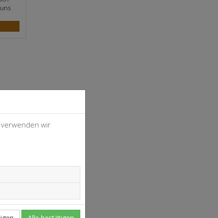
 uns
, verwenden wir
4
37
igen
Alle bestätigen