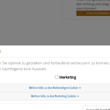
den Anfang und zeige
dein Können!
Foto hochladen
n
 Sie optimal zu gestalten und fortlaufend verbessern zu können
T-Berry
468
ie nachfolgend eine Auswahl:
Marketing
Weitere Infos zu den Notwendigen Cookies
Weitere Infos zu den Marketing Cookies
Scandinavian Sunshine
Auswahl bestät