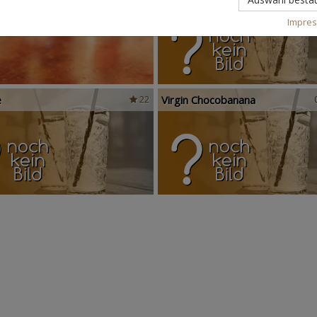
Impre
e
Virgin Chocobanana
22