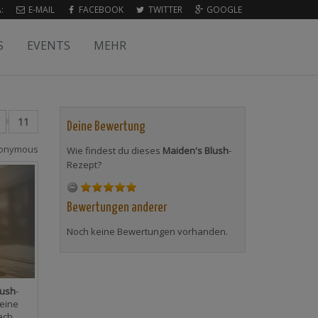
:
E-MAIL
FACEBOOK
TWITTER
GOOGLE
S
EVENTS
MEHR
11
Deine Bewertung
onymous
Wie findest du dieses
Maiden's Blush
-
Rezept?
Bewertungen anderer
Noch keine Bewertungen vorhanden.
lush
-
eine
ach