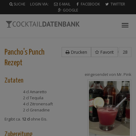
SUCHE
LOGIN VIA:
E-MAIL
FACEBOOK
TWITTER
GOOGLE
Tog
nav
Pancho's Punch
Drucken
Favorit
28
Rezept
eingesendet von
Mr. Pink
Zutaten
4 cl
Amaretto
2 cl
Tequila
4 cl
Zitronensaft
2 cl
Grenadine
Ergibt ca.
12 cl
ohne Eis.
Zubereitung