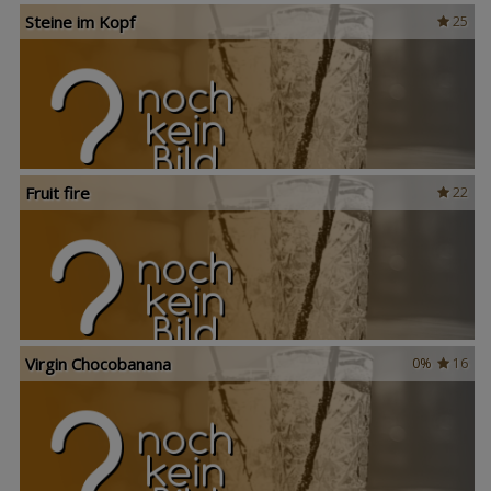
Steine im Kopf
25
Fruit fire
22
Virgin Chocobanana
0%
16