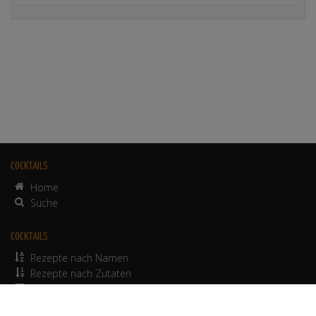
COCKTAILS
Home
Suche
COCKTAILS
Rezepte nach Namen
Rezepte nach Zutaten
alkoholfreie Rezepte