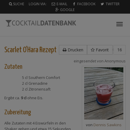
SUCHE
LOGIN VIA:
E-MAIL
FACEBOOK
TWITTER
GOOGLE
Tog
nav
Scarlet O'Hara
Rezept
Drucken
Favorit
16
eingesendet von
Anonymous
Zutaten
5 cl
Southern Comfort
2 cl
Grenadine
2 cl
Zitronensaft
Ergibt ca.
9 cl
ohne Eis.
Zubereitung
Alle Zutaten mit 4 Eiswürfeln in den
von
Dennis Sawkins
Shaker geben und etwa 15 Sekunden