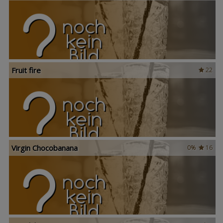
Fruit fire
22
Virgin Chocobanana
0%
16