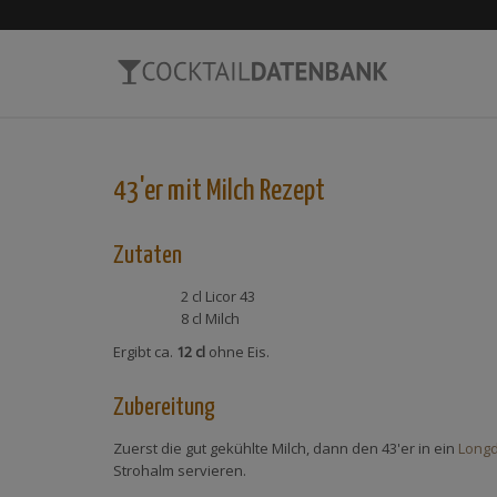
43'er mit Milch
Rezept
Zutaten
2 cl
Licor 43
8 cl
Milch
Ergibt ca.
12 cl
ohne Eis.
Zubereitung
Zuerst die gut gekühlte Milch, dann den 43'er in ein
Longd
Strohalm servieren.