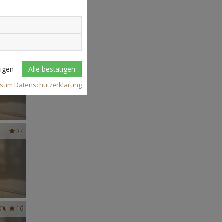
4
igen
Alle bestätigen
ssum
Datenschutzerklärung
37
0%
16