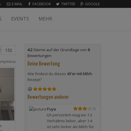
:
E-MAIL
FACEBOOK
TWITTER
GOOGLE
S
EVENTS
MEHR
4.2
Sterne auf der Grundlage von
6
132
Bewertungen
onymous
Deine Bewertung
Wie findest du dieses
43'er mit Milch
-
Rezept?
Bewertungen anderer
Puya
Ich persönlich mag ein 1:3
Verhältnis lieber, aber 1:4
h
ist sehr lecker als Milch für
at