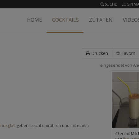
SUCHE
LOGIN VIA
HOME
COCKTAILS
ZUTATEN
VIDEO
Drucken
Favorit
eingesendet von
An
rinkglas
geben. Leicht umrühren und mit einem
43er mit Milc
von
lkquadr