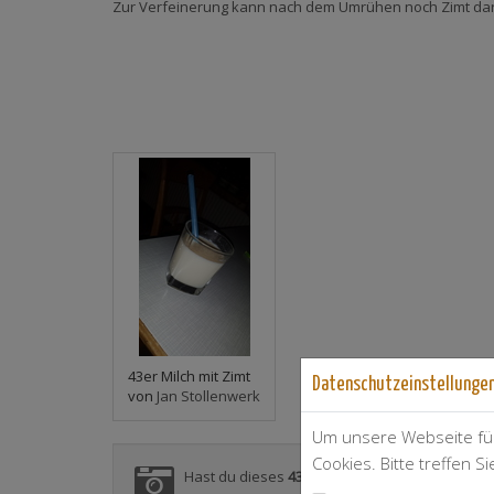
Zur Verfeinerung kann nach dem Umrühen noch Zimt dar
43er Milch mit Zimt
Datenschutzeinstellunge
von
Jan Stollenwerk
Um unsere Webseite für
Cookies. Bitte treffen S
Hast du dieses
43'er mit Milch
-Rezept auch zub