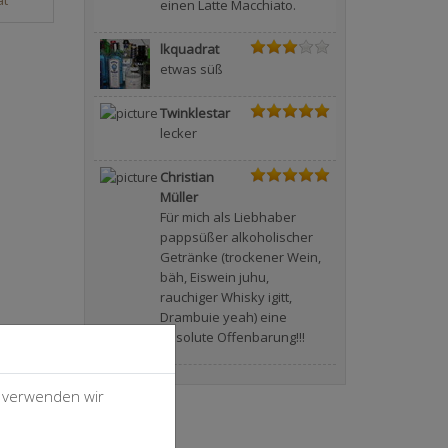
einen Latte Macchiato.
lkquadrat
etwas süß
Twinklestar
lecker
Christian
Müller
Für mich als Liebhaber
pappsüßer alkoholischer
Getränke (trockener Wein,
bäh, Eiswein juhu,
rauchiger Whisky igitt,
Drambuie yeah) eine
absolute Offenbarung!!!
, verwenden wir
n