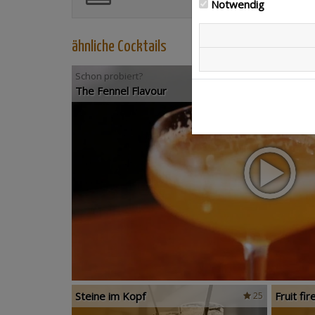
Notwendig
ähnliche Cocktails
Schon probiert?
The Fennel Flavour
Steine im Kopf
Fruit fir
25