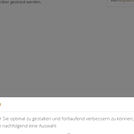
über gestreut werden.
n
 Sie optimal zu gestalten und fortlaufend verbessern zu können
ie nachfolgend eine Auswahl:
ereitet? Lade ein Foto hoch und zeige uns deinen Cocktail!
Foto hochlade